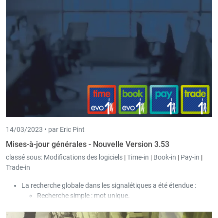
14/03/2023 •
par Eric Pint
Mises-à-jour générales - Nouvelle Version 3.53
classé sous:
Modifications des logiciels
|
Time-in
|
Book-in
|
Pay-in
|
Trade-in
La recherche globale dans les signalétiques a été étendue :
Recherche simple : mot unique.
Exemple : Abc
Recherche d'un terme parmi plusieurs : mots uniques.