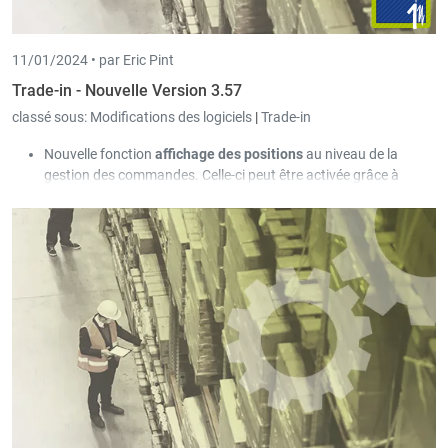
11/01/2024 •
par Eric Pint
Trade-in - Nouvelle Version 3.57
classé sous:
Modifications des logiciels
|
Trade-in
Nouvelle fonction
affichage des positions
au niveau de la
gestion des commandes. Celle-ci peut être activée grâce à
l’icône correspondant à gauche de l’écran sous la grille de
détail. La fonction affiche toutes les positions et tous les
articles actuels inclus dans le détail du document. En
sélectionnant les positions ou les articles individuels au niveau
de l'affichage des positions, la grille détaillée passe directement
à la position correspondante. Cela facilite la navigation dans les
documents volumineux. Si l'on travaille avec des numéros de
position dans le document, l'affichage des positions construit
automatiquement une arborescence structurée.
La nouvelle fonction de l'affichage des positions peut être
utilisée pour modifier les facteurs de bénéfice par position, par
section, par lot, etc. A cette fin, il faut tout d'abord afficher les