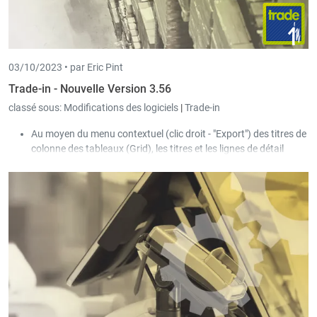
positions, sélectionner une position ou un niveau quelconque,
puis utiliser la touche Espace. La fonction "Adapter les valeurs
détaillées" apparaît alors. Les facteurs de bénéfice modifiés
manuellement sont repris dans le détail de l'écran des
commandes lorsque l'on clique sur OK.
03/10/2023 •
par Eric Pint
Trade-in - Nouvelle Version 3.56
classé sous:
Modifications des logiciels
|
Trade-in
Au moyen du menu contextuel (clic droit - "Export") des titres de
colonne des tableaux (Grid), les titres et les lignes de détail
peuvent être exportés vers Excel.
Après un envoi Peppol réussi, le fichier XML Peppol est
également enregistré.
Lors de l'enregistrement d'un document resp. après le transfert
vers un nouveau document, une adaptation individuelle peut
être générée au moyen d'une mise à jour SQL.