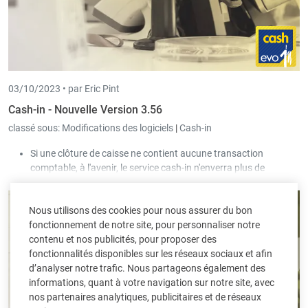
03/10/2023 •
par Eric Pint
Cash-in - Nouvelle Version 3.56
classé sous:
Modifications des logiciels
|
Cash-in
Si une clôture de caisse ne contient aucune transaction
comptable, à l'avenir, le service cash-in n'enverra plus de
message d'avertissement.
Les fonctions "Mouvements financiers manuels" et "Différences
Nous utilisons des cookies pour nous assurer du bon
manuelles" sont désormais disponibles même si le contrôle a
fonctionnement de notre site, pour personnaliser notre
déjà été comptabilisé.
contenu et nos publicités, pour proposer des
Il existe désormais des exemples pour le scripting au niveau des
fonctionnalités disponibles sur les réseaux sociaux et afin
fonctions de caisse. Il suffit de cliquer sur le bouton Exemple à
d’analyser notre trafic. Nous partageons également des
côté du champ de saisie.
informations, quant à votre navigation sur notre site, avec
nos partenaires analytiques, publicitaires et de réseaux