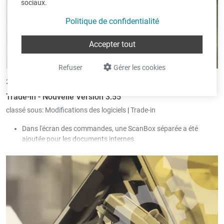
sociaux.
Politique de confidentialité
Accepter tout
Refuser
Gérer les cookies
26/07/2023 •
par Eric Pint
Trade-in - Nouvelle Version 3.55
classé sous:
Modifications des logiciels
|
Trade-in
Dans l'écran des commandes, une ScanBox séparée a été
ajoutée pour les documents internes.
Dans la facturation collective des fournisseurs par article, il est
possible de regrouper certaines entrées d'articles au moyen de
la "Référence de la facturation collective".
Dans les groupes principaux d'articles ou les groupes d'articles,
il est possible de définir des champs obligatoires au niveau de la
signalétique des articles.
Le mode d’impression "Peppol avec aperçu", permet d’afficher le
document à l'écran avant l'envoi de Peppol.