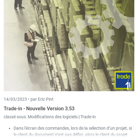
Exemple : Abc Mno Xyz
Rechercher tous les termes : mots uniques précédés du
signe '+'.
Exemple : Abc +Mno +Xyz
Trouver une phrase complète : commencer la phrase par
des guillemets.: Exemple : "Abc Mno Xyz".
Trouver une phrase complète avec des trous : commencer
la phrase avec des guillemets et utiliser '%'. Exemple :
"Abc%Xyz".
Ces différentes options sont également directement visibles en
appuyant sur le nouveau bouton d'aide situé au niveau de la
recherche globale.
14/03/2023 •
par Eric Pint
Trade-in - Nouvelle Version 3.53
classé sous:
Modifications des logiciels
|
Trade-in
Dans l'écran des commandes, lors de la sélection d’un projet, si
le client du document n’est pas défini, alors le client du projet