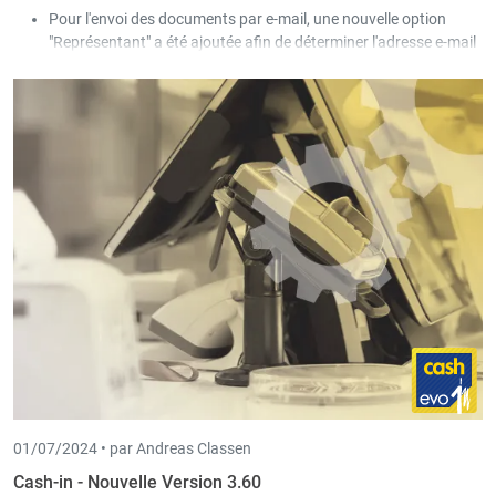
Pour l'envoi des documents par e-mail, une nouvelle option
"Représentant" a été ajoutée afin de déterminer l'adresse e-mail
du destinataire.
Pour l'envoi des documents par e-mail, une nouvelle option
"Personne de contact - Adresse de livraison - Client/fournisseur"
a été ajoutée afin de identifier l'adresse e-mail du destinataire.
Dans la base des articles, un nouvel onglet "Web Shop" permet
de saisir des données spécifiques pour le « Web Shop ».
01/07/2024 •
par Andreas Classen
Cash-in - Nouvelle Version 3.60