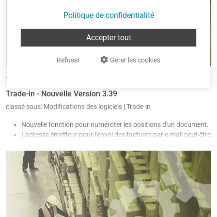
Politique de confidentialité
Accepter tout
Refuser
Gérer les cookies
18/03/2020 •
par Eric Pint
Trade-in - Nouvelle Version 3.39
classé sous:
Modifications des logiciels
|
Trade-in
Nouvelle fonction pour numéroter les positions d'un document.
L'adresse émetteur pour l'envoi des factures par e-mail peut être
différente pour chaque définition de document.