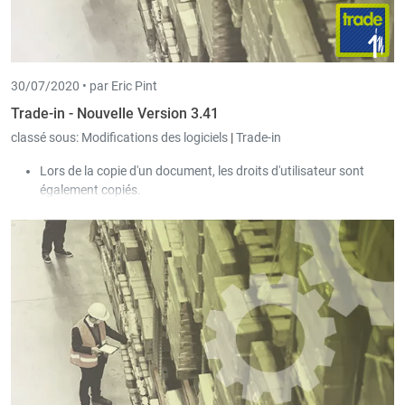
motif de blocage apparaît dès que l’on essaie d’activer la case
OK.
30/07/2020 •
par Eric Pint
Trade-in - Nouvelle Version 3.41
classé sous:
Modifications des logiciels
|
Trade-in
Lors de la copie d'un document, les droits d'utilisateur sont
également copiés.
Pour l’inventaire, iI est désormais possible de travailler avec
plusieurs tables de travail.