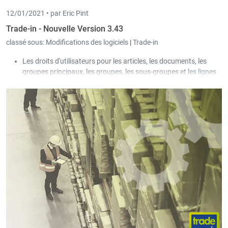
12/01/2021 •
par Eric Pint
Trade-in - Nouvelle Version 3.43
classé sous:
Modifications des logiciels
|
Trade-in
Les droits d'utilisateurs pour les articles, les documents, les
groupes principaux, les groupes, les sous-groupes et les lignes
du système de prix peuvent désormais également être définis
par "groupe d'opérateurs".
Le format des séries automatiques peut être défini en fonction
des besoins du client. Les formats relatifs à l'année ("YYYY",
"YYY", "YY"), au mois ("MM"), au jour ("DD") et au guichet ("N")
ont été créés.