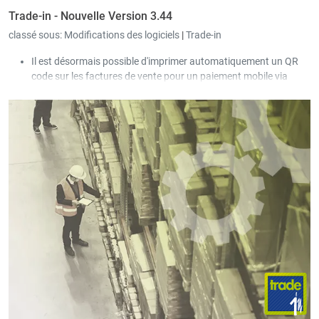
Trade-in - Nouvelle Version 3.44
classé sous:
Modifications des logiciels
|
Trade-in
Il est désormais possible d'imprimer automatiquement un QR
code sur les factures de vente pour un paiement mobile via
smartphone. Cela fonctionne via Payconiq au Bénélux et via
DigiCash au Luxembourg.
Lors de la création de nouveaux documents, le numéro du
document peut être attribué automatiquement en fonction de
la date du document. Pour ce faire, le format du numéro de
document doit être stocké dans la définition du document.