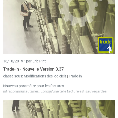
16/10/2019 •
par Eric Pint
Trade-in - Nouvelle Version 3.37
classé sous:
Modifications des logiciels
|
Trade-in
Nouveau paramètre pour les factures
intracommunautaires. Lorsqu'une telle facture est sauvegardée,
Trade-in applique automatiquement le taux tva
(marchandises/services) avec la base tva la plus grande. Comme
petite aide visuelle, la colonne "TVA (standard)" a été ajoutée à la
grille de détail de l'écran de commande et de l'écran d'offre.