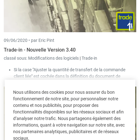
09/06/2020 •
par Eric Pint
Trade-in - Nouvelle Version 3.40
classé sous:
Modifications des logiciels
|
Trade-in
Si la case "Ajuster la quantité de transfert de la commande
client liée" est cochée dans la définition du document de
commande fournisseur, le système tente de synchroniser les
quantités de transfert avec les quantités de transfert de la
Nous utilisons des cookies pour nous assurer du bon
commande client liée lorsque la commande fournisseur est
fonctionnement de notre site, pour personnaliser notre
sauvegardée.
contenu et nos publicités, pour proposer des
fonctionnalités disponibles sur les réseaux sociaux et afin
d’analyser notre trafic. Nous partageons également des
informations, quant à votre navigation sur notre site, avec
nos partenaires analytiques, publicitaires et de réseaux
sociaux.