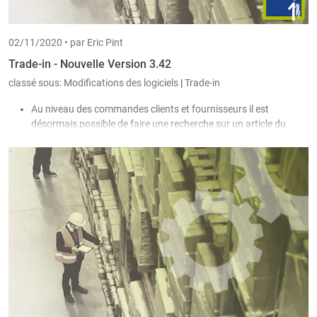
02/11/2020 •
par Eric Pint
Trade-in - Nouvelle Version 3.42
classé sous:
Modifications des logiciels
|
Trade-in
Au niveau des commandes clients et fournisseurs il est
désormais possible de faire une recherche sur un article du
détail du document.
La liste de commande clients contient maintenant aussi les prix
d’achat et de vente totaux relatifs à la sélection en cours.
Trade-in a une nouvelle fonction pour gérer des commandes
avec beaucoup de livraisons partielles. Pour activer cette
fonction, il faut utiliser le mode de composition "Divisé" dans
l'article concerné. Le résultat est que chaque livraison partielle
apparaît comme ligne supplémentaire en dessous de la position
originale. Ainsi, vous voyez sur la commande ce qui a déjà été
livré et quand.
Si un document ne peut pas être sélectionné dans la facturation
collective (la case OK est grisée), un message indiquant le