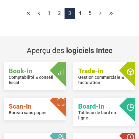
commande.
Lors de la détermination du prix d'achat via "Prix d'achat (FIFO)"
1
2
3
4
5
et "Prix d'achat (LIFO)", l'absolu et le pourcentage de remise
sont désormais pris en compte.
Aperçu des
logiciels Intec
Book-in
Trade-in
Comptabilité & conseil
Gestion commerciale &
fiscal
facturation
Scan-in
Board-in
Bureau sans papier
Tableau de bord en
ligne