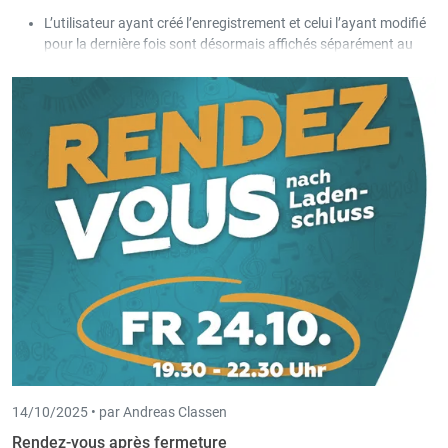
L’utilisateur ayant créé l’enregistrement et celui l’ayant modifié
pour la dernière fois sont désormais affichés séparément au
niveau des heures de travail et des heures pointées.
La date de création ainsi que la date de la dernière modification
de l’enregistrement sont désormais affichées au niveau des
heures de travail et des heures pointées.
L’utilisateur et la date sont désormais affichés lorsque
l’enregistrement est marqué comme « Contrôlé » au niveau des
heures de travail et des heures pointées.
14/10/2025 •
par Andreas Classen
Rendez-vous après fermeture