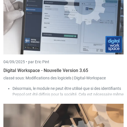
04/09/2025 •
par Eric Pint
Digital Workspace - Nouvelle Version 3.65
classé sous:
Modifications des logiciels
|
Digital-Workspace
Désormais, le module ne peut être utilisé que si des identifiants
Peppol ont été définis pour la société. Cela est nécessaire même
si aucun envoi via Peppol n’est effectué, car la licence est gérée
au moyen de ces identifiants. Si aucun identifiant Peppol n’est
enregistré, il ne sera plus possible de clôturer et d’envoyer des
factures.
Le
module de facturation
devient désormais le module
Ventes
.