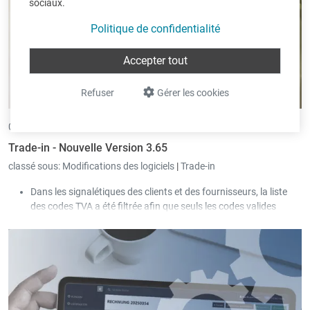
sociaux.
l’intitulé de la colonne.
Politique de confidentialité
Accepter tout
Refuser
Gérer les cookies
04/09/2025 •
par Eric Pint
Trade-in - Nouvelle Version 3.65
classé sous:
Modifications des logiciels
|
Trade-in
Dans les signalétiques des clients et des fournisseurs, la liste
des codes TVA a été filtrée afin que seuls les codes valides
soient sélectionnables.
L’envoi Peppol prend désormais également en charge les
factures avec escompte selon le système belge.
Dans l’écran de saisie des documents clients et fournisseurs, la
liste des codes TVA a été filtrée afin que seuls les codes valides
soient sélectionnables.