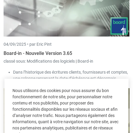
04/09/2025 •
par Eric Pint
Board-in - Nouvelle Version 3.65
classé sous:
Modifications des logiciels
|
Board-in
Dans l’historique des écritures clients, fournisseurs et comptes,
une colonne reprenant la date d’échéance est désormais
également affichée.
Nous utilisons des cookies pour nous assurer du bon
Dans les postes ouverts, il est maintenant possible d’afficher les
fonctionnement de notre site, pour personnaliser notre
colonnes suivantes : client, date d’échéance, date de facture,
contenu et nos publicités, pour proposer des
numéro de facture, commentaire de facture. Ceci est surtout
fonctionnalités disponibles sur les réseaux sociaux et afin
prévu pour des exports.
d’analyser notre trafic. Nous partageons également des
Dans la liste des clients, des fournisseurs et des comptes, des
informations, quant à votre navigation sur notre site, avec
colonnes reprennent le chiffre d’affaires et le solde. La période à
nos partenaires analytiques, publicitaires et de réseaux
laquelle se rapportent les montants figure désormais dans