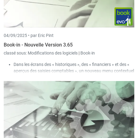
04/09/2025 •
par Eric Pint
Book-in - Nouvelle Version 3.65
classé sous:
Modifications des logiciels
|
Book-in
Dans les écrans des « historiques », des « financiers » et des «
aperçus des saisies comptables », un nouveau menu contextuel
« Ouvrir les documents apurés » a été ajouté. Celui-ci permet
d’ouvrir les documents apurés des écritures sélectionnées.
Une nouvelle impression standard « Grand livre détaillé des
comptes avec devises » a été ajoutée.
Pour les comptes bancaires des clients/fournisseurs, une
nouvelle case à cocher « Bloqué » a été ajoutée. Dans les écrans
de paiements (paiements fournisseurs / remboursements
clients), seuls les comptes non bloqués peuvent être
sélectionnés.