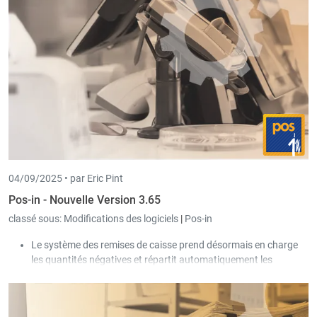
En plus des factures, il est maintenant possible de créer des
devis/offres, des commandes et des bons de livraison.
Dans le menu principal, un point de menu apparaît
désormais pour chaque type de document, permettant de
visualiser et de créer de nouveaux documents de ce type
(par ex. les devis/offres).
04/09/2025 •
par Eric Pint
Pos-in - Nouvelle Version 3.65
classé sous:
Modifications des logiciels
|
Pos-in
Le système des remises de caisse prend désormais en charge
les quantités négatives et répartit automatiquement les
grandes quantités.
L'interface Servipay est désormais prise en charge dans sa
version 3.0.