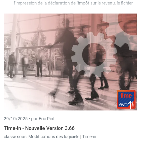
l'impression de la déclaration de l'impôt sur le revenu, le fichier
XML pour le fichier de paiement (SEPA) est également archivé
dans Scan-in.
Simulation : La case à cocher "Prendre en compte les
décomptes existants de l'année en cours" a été ajoutée.
29/10/2025 •
par Eric Pint
Time-in - Nouvelle Version 3.66
classé sous:
Modifications des logiciels
|
Time-in