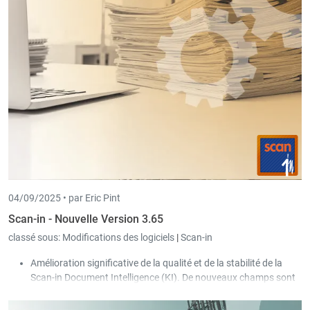
Le module pour les paiements
Payconiq
a été étendu pour être
compatible à l'avenir avec
Wero
. Cette mise à jour doit être
installée au plus tard le 21/09/2025 pour que Payconiq
continue à fonctionner.
04/09/2025 •
par Eric Pint
Scan-in - Nouvelle Version 3.65
classé sous:
Modifications des logiciels
|
Scan-in
Amélioration significative de la qualité et de la stabilité de la
Scan-in Document Intelligence (KI). De nouveaux champs sont
désormais reconnus : Société destinataire, Total brut, Total net
et Référence.