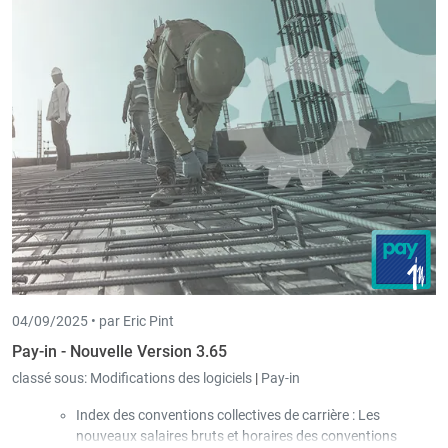
L'importation de factures numériques a été simplifiée et se
comporte désormais dans tous les cas comme si elle avait été
reçue depuis le réseau Peppol.
04/09/2025 •
par Eric Pint
Pay-in - Nouvelle Version 3.65
classé sous:
Modifications des logiciels
|
Pay-in
Index des conventions collectives de carrière : Les
nouveaux salaires bruts et horaires des conventions