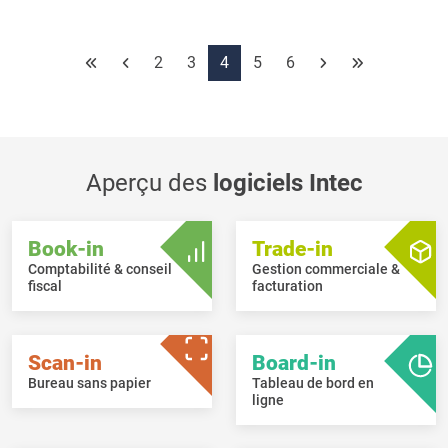
collectives ont été intégrés pour les carrières suivantes :
Electricien
Nettoyage de bâtiments
2
3
4
5
6
Transport
Aperçu des
logiciels Intec
Book-in
Trade-in
Comptabilité & conseil
Gestion commerciale &
fiscal
facturation
Scan-in
Board-in
Bureau sans papier
Tableau de bord en
ligne