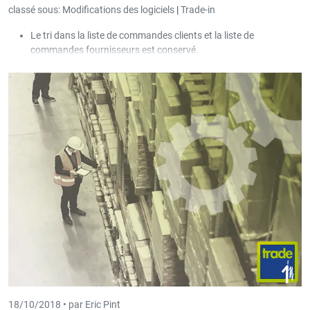
classé sous:
Modifications des logiciels
|
Trade-in
Le tri dans la liste de commandes clients et la liste de
commandes fournisseurs est conservé.
Nouveau paramètre "Déterminer l'adresse par numéro de TVA".
Ce paramètre fait en sorte que lors de la création d'un
client/fournisseur les données sont automatiquement reprises
de la base de données de l'UE (même principe que déjà dans
Book-in).
18/10/2018 •
par Eric Pint