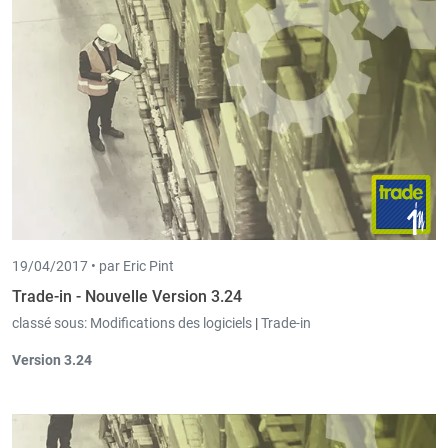
19/04/2017 •
par Eric Pint
Trade-in - Nouvelle Version 3.24
classé sous:
Modifications des logiciels
|
Trade-in
Version 3.24
Des nouvelles colonnes
"Compte (standard)"
et
"Compte
(manuel)"
ont été ajoutées dans le détail des écrans d'offre et
de commande ; ainsi l’utilisateur peut remplacer le compte