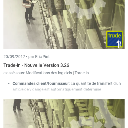
20/09/2017 •
par Eric Pint
Trade-in - Nouvelle Version 3.26
classé sous:
Modifications des logiciels
|
Trade-in
Commandes client/fournisseur
: La quantité de transfert d'un
article de vidange est automatiquement déterminé
proportionnellement selon la quantité de transfert de l'article
principal.
L'aperçu hebdomadaire a été complètement refait. Le nouveau
layout est seulement actif, si l’aperçu hebdomadaire est défini
comme standard dans les paramètres.