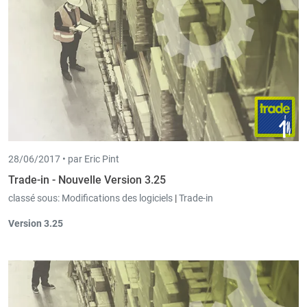
28/06/2017 •
par Eric Pint
Trade-in - Nouvelle Version 3.25
classé sous:
Modifications des logiciels
|
Trade-in
Version 3.25
Dans la liste des contacts, les
possibilités de filtrage
"personne
de contact" et "adresse de livraison" ont été ajoutées.
Contacts
: Il est possible de spécifier une deuxième et troisième
personne de contact.