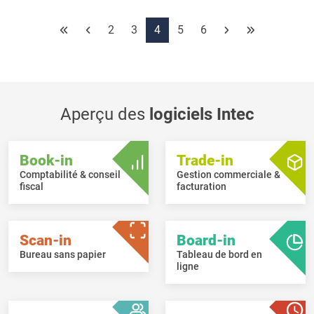
être mis inactif mais aussi être cachés.
Lors du changement des colonnes "Prix achat", "Rem (%)", "Prix
2
3
4
5
6
vente unitaire" ou "Recupel" des lignes de détail sur l'écran de
commande, le
dialogue "Calcul de prix"
s'affiche.
Aperçu des
logiciels Intec
Book-in
Trade-in
Comptabilité & conseil
Gestion commerciale &
fiscal
facturation
Scan-in
Board-in
Bureau sans papier
Tableau de bord en
ligne