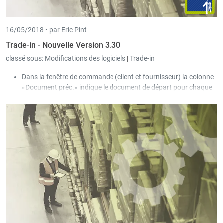
16/05/2018 •
par Eric Pint
Trade-in - Nouvelle Version 3.30
classé sous:
Modifications des logiciels
|
Trade-in
Dans la fenêtre de commande (client et fournisseur) la colonne
«Document préc.» indique le document de départ pour chaque
ligne de détail.
Dans les paramètres l’option «Compte outlook (Documents)» a
été rajouté. Il est possible de définir un compte spécifique avec
lequel les documents seront envoyés.