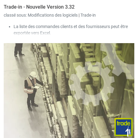
Trade-in - Nouvelle Version 3.32
classé sous:
Modifications des logiciels
|
Trade-in
La liste des commandes clients et des fournisseurs peut être
exportée vers Excel.
Il est désormais possible de filtrer et de trier sur chaque colonne
de la liste des commandes clients et de la liste des commandes
fournisseurs.
Impression automatique des fournisseurs : "Origine collective
(Quantité UC/Transfert (Quantité UC)) (UC = Unité de
commande)" ajouté.