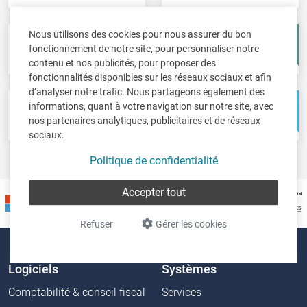
Nous utilisons des cookies pour nous assurer du bon
Fisc-in
Account-in
fonctionnement de notre site, pour personnaliser notre
Déclarations fiscales
Comptes annuels
contenu et nos publicités, pour proposer des
fonctionnalités disponibles sur les réseaux sociaux et afin
d’analyser notre trafic. Nous partageons également des
informations, quant à votre navigation sur notre site, avec
Pos-in
Net-in
nos partenaires analytiques, publicitaires et de réseaux
Caisse
Solutions web
sociaux.
Politique de confidentialité
Accepter tout
Refuser
Gérer les cookies
Logiciels
Systèmes
Comptabilité & conseil fiscal
Services