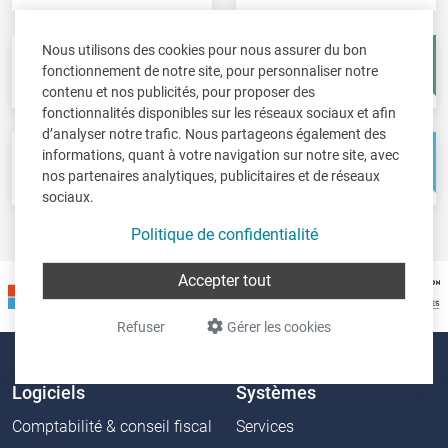
Nous utilisons des cookies pour nous assurer du bon
Fisc-in
Account-in
fonctionnement de notre site, pour personnaliser notre
Déclarations fiscales
Comptes annuels
contenu et nos publicités, pour proposer des
fonctionnalités disponibles sur les réseaux sociaux et afin
d’analyser notre trafic. Nous partageons également des
informations, quant à votre navigation sur notre site, avec
Pos-in
Net-in
nos partenaires analytiques, publicitaires et de réseaux
Caisse
Solutions web
sociaux.
Politique de confidentialité
Accepter tout
Refuser
Gérer les cookies
Logiciels
Systèmes
Comptabilité & conseil fiscal
Services