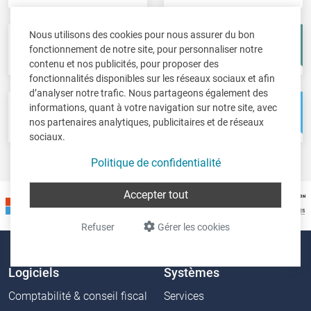
Nous utilisons des cookies pour nous assurer du bon
Fisc-in
Account-in
fonctionnement de notre site, pour personnaliser notre
Déclarations fiscales
Comptes annuels
contenu et nos publicités, pour proposer des
fonctionnalités disponibles sur les réseaux sociaux et afin
d’analyser notre trafic. Nous partageons également des
informations, quant à votre navigation sur notre site, avec
Pos-in
Net-in
nos partenaires analytiques, publicitaires et de réseaux
Caisse
Solutions web
sociaux.
Politique de confidentialité
Accepter tout
Refuser
Gérer les cookies
Logiciels
Systèmes
Comptabilité & conseil fiscal
Services