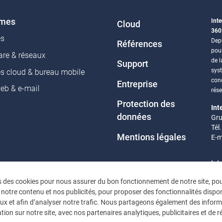
èmes
Inte
Cloud
360
es
Depu
Références
pou
re & réseaux
de l
Support
sys
es cloud & bureau mobile
conc
Entreprise
web & e-mail
rés
Protection des
Int
données
Gru
Tél
Mentions légales
E-m
Int
Eif
s des cookies pour nous assurer du bon fonctionnement de notre site, po
Tél
 notre contenu et nos publicités, pour proposer des fonctionnalités dispon
E-m
ux et afin d’analyser notre trafic. Nous partageons également des infor
tion sur notre site, avec nos partenaires analytiques, publicitaires et de 
Heu