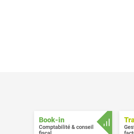
Book-in
Tr
Comptabilité & conseil
Ges
fiscal
fact