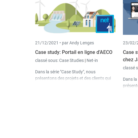
21/12/2021 •
par Andy Lenges
23/02/2
Case study: Portail en ligne d’AECO
Case s
chez J
classé sous:
Case Studies
|
Net-in
classé 
Dans la série "Case Study", nous
présentons des projets et des clients qui
Dans la 
donnent un aperçu des possibilités de nos
présento
solutions logicielles. Dans cette étude,
donnent
nous présentons le portail en ligne de
solution
notre client AECO.
nous pr
de notr