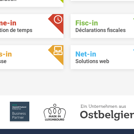
me-in
Fisc-in
tion de temps
Déclarations fiscales
s-in
Net-in
sse
Solutions web