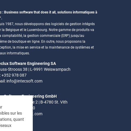
c : Business software that does it all, solutions informatiques à
°.
is 1987, nous développons des logiciels de gestion intégrés
r la Belgique et le Luxembourg. Notre gamme de produits va
a comptabilité, la gestion commerciale (ERP) jusqu'au
tème de boutique en ligne. En outre, nous proposons la
eption, la mise en service et la maintenance de systèmes et
eaux informatiques.
eclux Software Engineering SA
uss-Strooss 38 | L-9991 Weiswampach
.: +352 978 087
ail:
info@intecsoft.com
ec Software Engineering GmbH
el-Ardennen Strasse 2 | B-4780 St. Vith
ur
.: +32 (0)80 280 080
ibles sur les
ail:
info@intecsoft.com
mations, quant
réseaux
res de bureau: