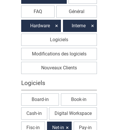
FAQ
Général
Hardware
Interne
Logiciels
Modifications des logiciels
Nouveaux Clients
Logiciels
Board-in
Book-in
Cash-in
Digital Workspace
Fisc-in
Net-in
Pay-in