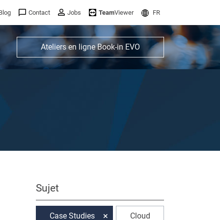
Blog
Contact
Jobs
Team
Viewer
FR
Ateliers en ligne Book-in EVO
Sujet
Case Studies
Cloud