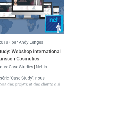
018 •
par Andy Lenges
tudy: Webshop international
anssen Cosmetics
sous:
Case Studies
|
Net-in
série "Case Study", nous
ns des projets et des clients qui
 un aperçu des possibilités de nos
s logicielles. Dans cette étude,
ésentons le webshop international
e client Janssen Cosmetics.