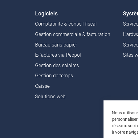
Logiciels
Syst
Comptabilité & conseil fiscal
Servic
Gestion commerciale & facturation
Hardwa
Bureau sans papier
Servic
E-factures via Peppol
Sites 
Gestion des salaires
Gestion de temps
Caisse
Solutions web
Nous utilison
personnaliser
réseaux socia
à votre naviga