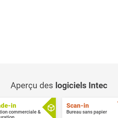
Aperçu des
logiciels Intec
ade-in
Scan-in
tion commerciale &
Bureau sans papier
uration