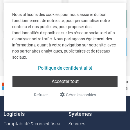
Nous utilisons des cookies pour nous assurer du bon
Fisc-in
Account-in
fonctionnement de notre site, pour personnaliser notre
Déclarations fiscales
Comptes annuels
contenu et nos publicités, pour proposer des
fonctionnalités disponibles sur les réseaux sociaux et afin
d’analyser notre trafic. Nous partageons également des
informations, quant à votre navigation sur notre site, avec
Pos-in
Net-in
nos partenaires analytiques, publicitaires et de réseaux
Caisse
Solutions web
sociaux.
Politique de confidentialité
Accepter tout
Refuser
Gérer les cookies
Logiciels
Systèmes
Comptabilité & conseil fiscal
Services