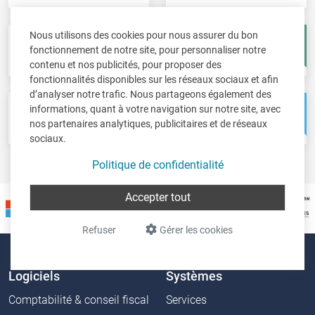
Nous utilisons des cookies pour nous assurer du bon
Fisc-in
Account-in
fonctionnement de notre site, pour personnaliser notre
Déclarations fiscales
Comptes annuels
contenu et nos publicités, pour proposer des
fonctionnalités disponibles sur les réseaux sociaux et afin
d’analyser notre trafic. Nous partageons également des
informations, quant à votre navigation sur notre site, avec
Pos-in
Net-in
nos partenaires analytiques, publicitaires et de réseaux
Caisse
Solutions web
sociaux.
Politique de confidentialité
Accepter tout
Refuser
Gérer les cookies
Logiciels
Systèmes
Comptabilité & conseil fiscal
Services