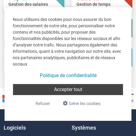
Gestion des salaires
Gestion de temps
Nous utilisons des cookies pour nous assurer du bon
fonctionnement de notre site, pour personnaliser notre
Fisc-in
Account-in
contenu et nos publicités, pour proposer des
Déclarations fiscales
Comptes annuels
fonctionnalités disponibles sur les réseaux sociaux et afin
d’analyser notre trafic. Nous partageons également des
informations, quant à votre navigation sur notre site, avec
Pos-in
Net-in
nos partenaires analytiques, publicitaires et de réseaux
Caisse
Solutions web
sociaux.
Politique de confidentialité
Accepter tout
Refuser
Gérer les cookies
Logiciels
Systèmes