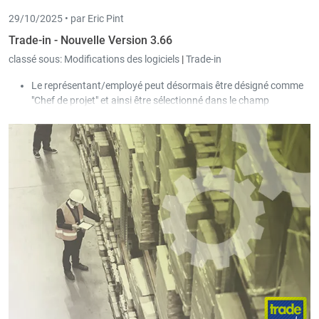
29/10/2025 •
par Eric Pint
Trade-in - Nouvelle Version 3.66
classé sous:
Modifications des logiciels
|
Trade-in
Le représentant/employé peut désormais être désigné comme
"Chef de projet" et ainsi être sélectionné dans le champ
correspondant des projets.
Dans la signalétique maître des articles, un nouveau champ
"Priorité" a été ajouté au niveau de la grille des codes-barres.
Une nouvelle grille a aussi été ajoutée afin de définir quels
fournisseurs sont associés aux code-barres. Dans les
impressions d’étiquettes, il est possible de filtrer sur ces
nouveaux champs.