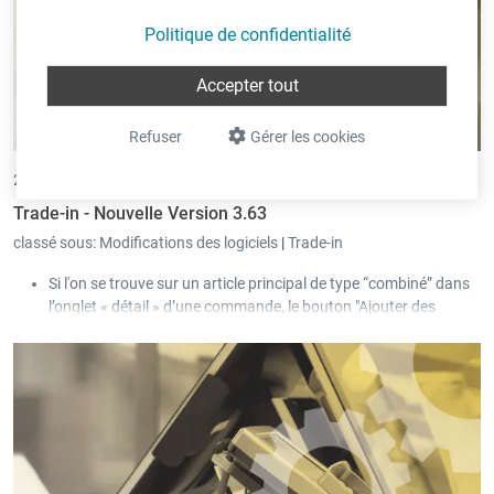
Politique de confidentialité
Accepter tout
Refuser
Gérer les cookies
24/03/2025 •
par Eric Pint
Trade-in - Nouvelle Version 3.63
classé sous:
Modifications des logiciels
|
Trade-in
Si l'on se trouve sur un article principal de type “combiné” dans
l’onglet « détail » d’une commande, le bouton "Ajouter des
articles" permet d'ajouter les articles sélectionnés en tant que
sous-articles de l’article combiné. Cela permet de modifier de
manière encore plus flexible la composition d'un article combiné
dans la commande.