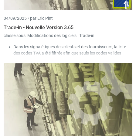
04/09/2025 •
par Eric Pint
Trade-in - Nouvelle Version 3.65
classé sous:
Modifications des logiciels
|
Trade-in
Dans les signalétiques des clients et des fournisseurs, la liste
des codes TVA a été filtrée afin que seuls les codes valides
soient sélectionnables.
L’envoi Peppol prend désormais également en charge les
factures avec escompte selon le système belge.
Dans l’écran de saisie des documents clients et fournisseurs, la
liste des codes TVA a été filtrée afin que seuls les codes valides
soient sélectionnables.