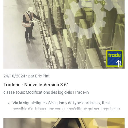
peuvent être configurés individuellement par utilisateur ou pour
plusieurs utilisateurs.
24/10/2024 •
par Eric Pint
Trade-in - Nouvelle Version 3.61
classé sous:
Modifications des logiciels
|
Trade-in
Via la signalétique « Sélection » de type « articles », il est
possible d’attribuer une couleur spécifique qui sera reprise au
niveau de la liste des articles.
Si les données détaillées du document étaient visibles dans la
liste des commandes, lors d’une nouvelle ouverture de l’écran,