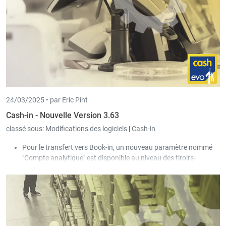
24/03/2025 •
par Eric Pint
Cash-in - Nouvelle Version 3.63
classé sous:
Modifications des logiciels
|
Cash-in
Pour le transfert vers Book-in, un nouveau paramètre nommé
"Compte analytique" est disponible au niveau des tiroirs-
caisses. Ce paramètre peut être utilisé pour comptabiliser de
manière analytique les lignes du journal de caisse.
Dans le transfert vers Trade-in, il est maintenant possible de
définir que la date de validité d'une carte client soit sauvegardée
dans le document « bon de livraison » de Trade-in. Cela permet
d'afficher cette information lors des impressions ou de la filtrer