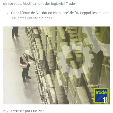
classé sous:
Modifications des logiciels
|
Trade-in
Dans l’écran de “validation en masse” de l’ID Peppol, les options
suivantes ont été ajoutées :
Afficher uniquement les clients avec une ID Peppol
erronée.
Corriger les paramètres pour les clients Peppol déjà
existants.
21/01/2026 •
par Eric Pint