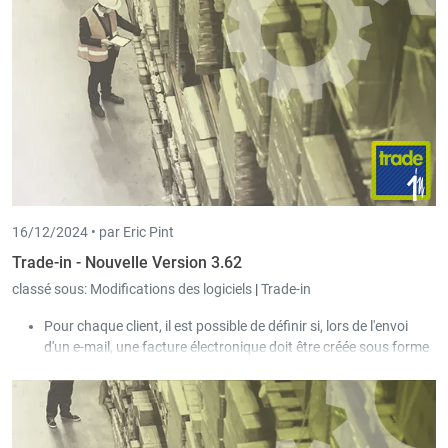
lors de la facturation.
16/12/2024 •
par Eric Pint
Trade-in - Nouvelle Version 3.62
classé sous:
Modifications des logiciels
|
Trade-in
Pour chaque client, il est possible de définir si, lors de l'envoi
d'un e-mail, une facture électronique doit être créée sous forme
de fichier XML (BIS UBL V3 ou X-Facture) et envoyée en
parallèle.
Dans la liste des commandes et fournisseurs, les paramètres
des différents champs de la sélection et de la sélection étendue