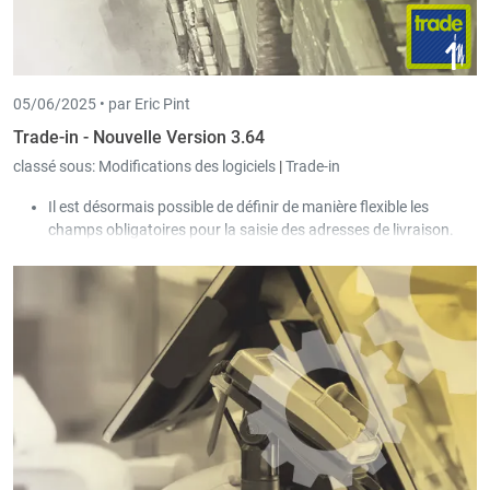
05/06/2025 •
par Eric Pint
Trade-in - Nouvelle Version 3.64
classé sous:
Modifications des logiciels
|
Trade-in
Il est désormais possible de définir de manière flexible les
champs obligatoires pour la saisie des adresses de livraison.
Pour la saisie des documents, la définition des champs
obligatoires peut désormais dépendre du client ou du
fournisseur sélectionné.
Dans l’écran des commandes clients, via le bouton « Articles
achetés » (accessible dans l’onglet « détails »), il est possible de
sélectionner simultanément plusieurs articles achetés dans le
passé qui seront ajoutés aux détails du document.