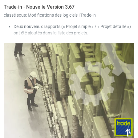
Trade-in - Nouvelle Version 3.67
classé sous:
Modifications des logiciels
|
Trade-in
Deux nouveaux rapports (« Projet simple » / « Projet détaillé »)
ont été ajoutés dans la liste des projets.
Le manuel utilisateur au sujet de « Peppol » a été ajouté dans le
menu « Aide ».
Dans les paramètres (onglet « Général – Peppol »), il est
possible de définir les destinations d’impression qui seront
enregistrées au niveau du client lorsque l’ID Peppol est
déterminé automatiquement par le système.