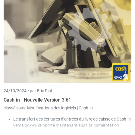
cette présentation détaillée sera disponible automatiquement.
Il est désormais possible de définir de manière flexible des
champs obligatoires au niveau de la saisie des Documents.
24/10/2024 •
par Eric Pint
Cash-in - Nouvelle Version 3.61
classé sous:
Modifications des logiciels
|
Cash-in
Le transfert des écritures d’entrées du livre de caisse de Cash-in
vers Book-in, supporte maintenant aussi la numérotation
formatée des documents de Book-in.