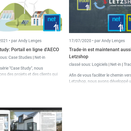
021 •
par Andy Lenges
17/07/2020 •
par Andy Lenges
tudy: Portail en ligne d’AECO
Trade-in est maintenant aussi
Letzshop
sous:
Case Studies
|
Net-in
classé sous:
Logiciels
|
Net-in
|
Trad
série "Case Study", nous
ns des projets et des clients qui
Afin de vous faciliter le chemin ver
 un aperçu des possibilités de nos
Letzshop, nous avons développé 
s logicielles. Dans cette étude,
interface qui transfère automati
sentons le portail en ligne de
toutes les données relatives aux p
lient AECO.
de notre gestion des marchandis
in
vers Letzshop.