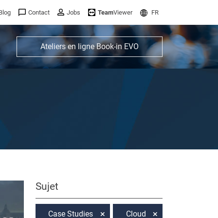
Blog
Contact
Jobs
Team
Viewer
FR
Ateliers en ligne Book-in EVO
Sujet
Case Studies
Cloud