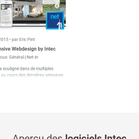
015 •
par Eric Pint
sive Webdesign by Intec
sous:
Général
|
Net-in
a souligné dans de multiples
 au cours des dernières semaines
moteur de recherche
préfère les
ptimisés pour les appareils
s
. Ces sites sont
tiquement
mieux classés dans les
ts
. Google recommande clairement
s optimisé pour « responsive
.
Aperçu des
logiciels Intec