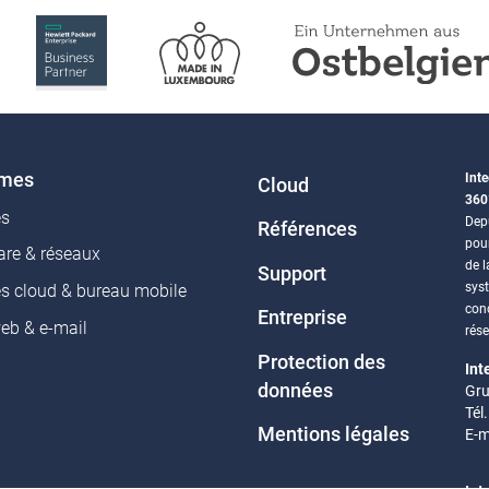
èmes
Inte
Cloud
360
es
Depu
Références
pou
re & réseaux
de l
Support
sys
es cloud & bureau mobile
conc
Entreprise
web & e-mail
rés
Protection des
Int
données
Gru
Tél
Mentions légales
E-m