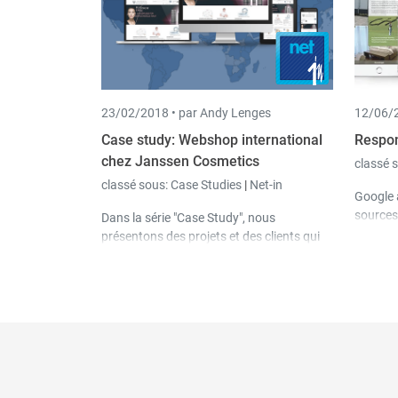
peuvent être gérés sans effort et où
toutes les données sont synchronisées
presque en temps réel.
23/02/2018 •
par Andy Lenges
12/06/2
Case study: Webshop international
Respon
chez Janssen Cosmetics
classé 
classé sous:
Case Studies
|
Net-in
Google 
sources
Dans la série "Case Study", nous
que
le 
présentons des projets et des clients qui
sites o
donnent un aperçu des possibilités de nos
mobile
solutions logicielles. Dans cette étude,
automa
nous présentons le webshop international
résulta
de notre client Janssen Cosmetics.
les site
design »