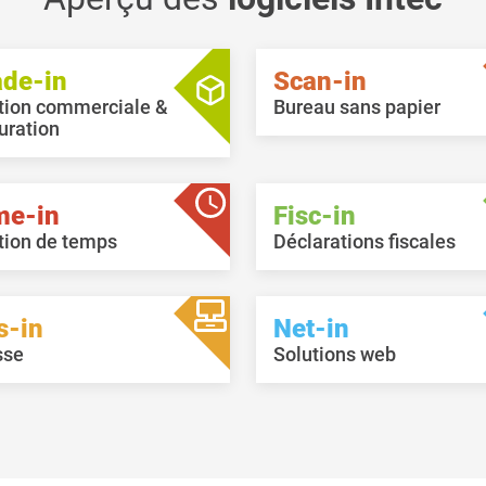
ade-in
Scan-in
tion commerciale &
Bureau sans papier
uration
me-in
Fisc-in
tion de temps
Déclarations fiscales
s-in
Net-in
sse
Solutions web