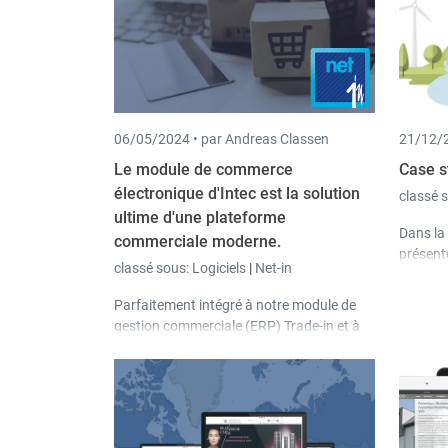
06/05/2024 •
par Andreas Classen
21/12/2
Le module de commerce
Case s
électronique d'Intec est la solution
classé 
ultime d'une plateforme
Dans la 
commerciale moderne.
présento
classé sous:
Logiciels
|
Net-in
donnent
solution
Parfaitement intégré à notre module de
nous pré
gestion commerciale (ERP) Trade-in et à
notre c
notre logiciel de comptabilité Book-in, le
module de commerce électronique répond
à toutes les exigences d'une plateforme
commerciale moderne, dans laquelle les
articles, les clients et les commandes