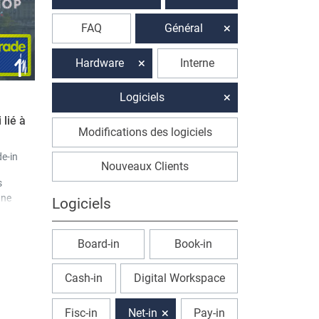
FAQ
Général
Hardware
Interne
Logiciels
 lié à
Modifications des logiciels
e-in
Nouveaux Clients
s
une
Logiciels
quement
roduits
es
Trade-
Board-in
Book-in
Cash-in
Digital Workspace
Fisc-in
Net-in
Pay-in