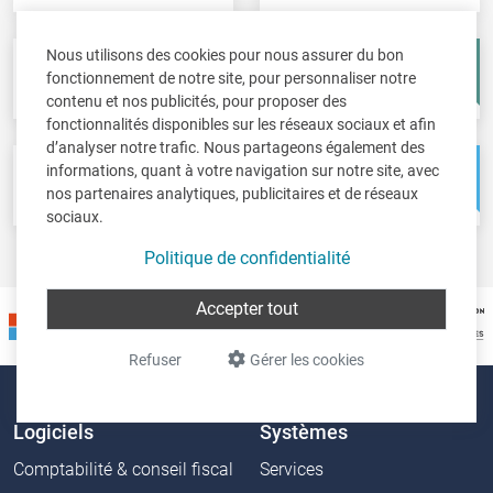
Nous utilisons des cookies pour nous assurer du bon
Fisc-in
Account-in
fonctionnement de notre site, pour personnaliser notre
Déclarations fiscales
Comptes annuels
contenu et nos publicités, pour proposer des
fonctionnalités disponibles sur les réseaux sociaux et afin
d’analyser notre trafic. Nous partageons également des
informations, quant à votre navigation sur notre site, avec
Pos-in
Net-in
nos partenaires analytiques, publicitaires et de réseaux
Caisse
Solutions web
sociaux.
Politique de confidentialité
Accepter tout
Refuser
Gérer les cookies
Logiciels
Systèmes
Comptabilité & conseil fiscal
Services