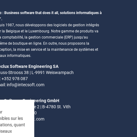
c : Business software that does it all, solutions informatiques à
°.
is 1987, nous développons des logiciels de gestion intégrés
r la Belgique et le Luxembourg. Notre gamme de produits va
a comptabilité, la gestion commerciale (ERP) jusqu'au
tème de boutique en ligne. En outre, nous proposons la
eption, la mise en service et la maintenance de systèmes et
eaux informatiques.
eclux Software Engineering SA
uss-Strooss 38 | L-9991 Weiswampach
.: +352 978 087
ail:
info@intecsoft.com
ec Software Engineering GmbH
el-Ardennen Strasse 2 | B-4780 St. Vith
ur
.: +32 (0)80 280 080
ibles sur les
ail:
info@intecsoft.com
mations, quant
réseaux
res de bureau: