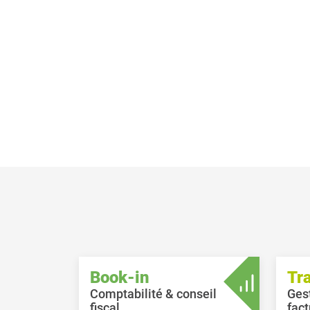
Book-in
Tr
Comptabilité & conseil
Ges
fiscal
fact