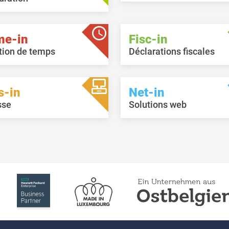
me-in
Fisc-in
tion de temps
Déclarations fiscales
s-in
Net-in
sse
Solutions web