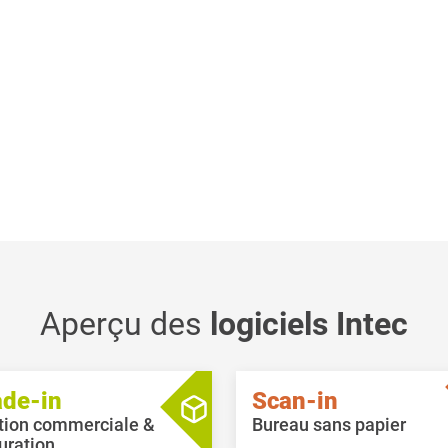
Aperçu des
logiciels Intec
ade-in
Scan-in
tion commerciale &
Bureau sans papier
uration