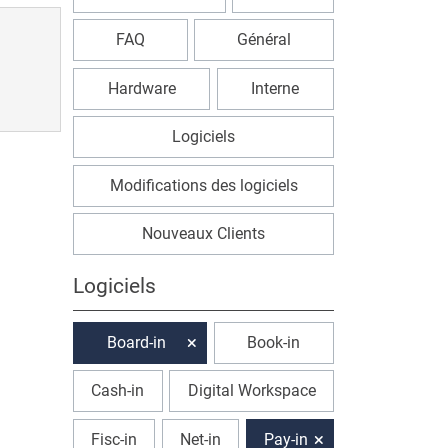
FAQ
Général
Hardware
Interne
Logiciels
Modifications des logiciels
Nouveaux Clients
Logiciels
Board-in
Book-in
Cash-in
Digital Workspace
Fisc-in
Net-in
Pay-in