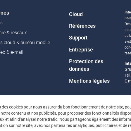
èmes
Inte
Cloud
360
es
Depu
Références
pou
re & réseaux
de l
Support
sys
es cloud & bureau mobile
conc
Entreprise
web & e-mail
rés
Protection des
Int
données
Gru
Tél
Mentions légales
E-m
Int
Eif
s des cookies pour nous assurer du bon fonctionnement de notre site, po
Tél
 notre contenu et nos publicités, pour proposer des fonctionnalités dispon
E-m
ux et afin d’analyser notre trafic. Nous partageons également des infor
tion sur notre site, avec nos partenaires analytiques, publicitaires et de 
Heu