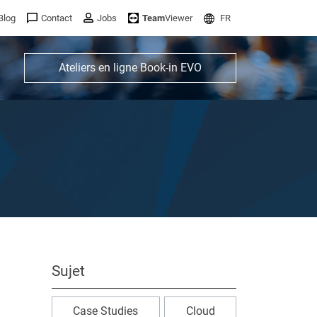
Blog
Contact
Jobs
Team
Viewer
FR
Ateliers en ligne Book-in EVO
Sujet
Case Studies
Cloud