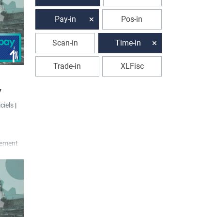
ojet est
Pay-in
Pos-in
plication
Scan-in
Time-in
être
jets et
Trade-in
XLFisc
7
iciels
|
tement
n dans
qui peut
létique
 code
a été