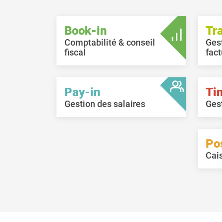
remplacer un (ancien) appareil
mobile par un autre (nouveau).
Book-in
Tr
Comptabilité & conseil
Ges
fiscal
fact
Pay-in
Ti
Gestion des salaires
Ges
Po
Cai