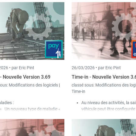
026 •
par Eric Pint
26/03/2026 •
par Eric Pint
 - Nouvelle Version 3.69
Time-in - Nouvelle Version 3.
sous:
Modifications des logiciels
|
classé sous:
Modifications des log
Time-in
ladies :
Au niveau des activités, la sai
Un nouveau type de maladie «
véhicule peut être configur
Maladie refusée » a été ajouté.
champ autorisé / obligatoire
Dans ce cas, afin que
l’écran des temps de travail e
l’employeur ne doive rien
pointage.
débourser, le type de paiement «
Dans les projets, l’utilisateur