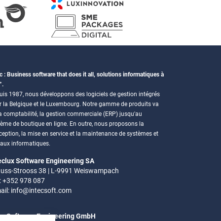
c : Business software that does it all, solutions informatiques à
°.
is 1987, nous développons des logiciels de gestion intégrés
r la Belgique et le Luxembourg. Notre gamme de produits va
a comptabilité, la gestion commerciale (ERP) jusqu'au
tème de boutique en ligne. En outre, nous proposons la
eption, la mise en service et la maintenance de systèmes et
eaux informatiques.
eclux Software Engineering SA
uss-Strooss 38 | L-9991 Weiswampach
.: +352 978 087
ail:
info@intecsoft.com
ec Software Engineering GmbH