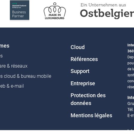
nature(soins)) : 19,8216
=> 20,3171
Plafond caisse de
maladie : 13.188,96 =>
13.518,68
Plafond caisse de
pension : 13.188,96 =>
èmes
Inte
13.518,68
Cloud
360
Plafond santé : 13.188,96
es
Depu
Références
=> 13.518,68
pou
re & réseaux
de l
Support
sys
es cloud & bureau mobile
conc
Entreprise
web & e-mail
rés
Protection des
Int
données
Gru
Tél
Mentions légales
E-m
Int