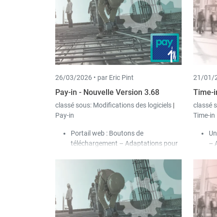
26/03/2026 •
par Eric Pint
21/01/2
Pay-in - Nouvelle Version 3.68
Time-i
classé sous:
Modifications des logiciels
|
classé 
Pay-in
Time-in
Portail web : Boutons de
Un
téléchargement – Adaptations pour
– 
le tableau de bord :
dis
Ajout d’une fonction de
d’
téléchargement groupé pour
ba
chaque année, permettant de
d’
télécharger tous les documents
Un
d’une année sous forme de
pa
fichier ZIP.
de