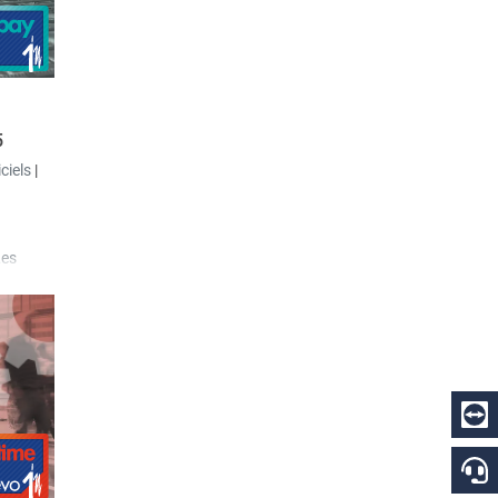
lonne
5
iciels
|
Les
 et
ns
rés pour
ments