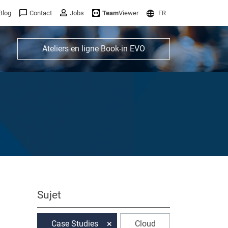
Blog
Contact
Jobs
Team
Viewer
FR
Ateliers en ligne Book-in EVO
Sujet
Case Studies
Cloud