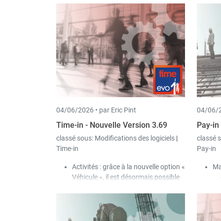
04/06/2026 •
par Eric Pint
04/06/2
Time-in - Nouvelle Version 3.69
Pay-in
classé sous:
Modifications des logiciels
|
classé 
Time-in
Pay-in
Activités : grâce à la nouvelle option «
Ma
Véhicule », il est désormais possible
de définir par activité si la saisie du
véhicule est autorisée ou obligatoire
pour l’utilisateur lors de l’encodage
du temps de travail / pointage.