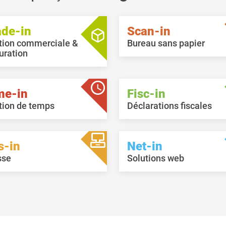
jusqu'à 18 ans : 12,1979
=> 12,5028
ade-in
Scan-in
Salaire minimum (Non-
qualifié) : 2.637,79 =>
tion commerciale &
Bureau sans papier
2.703,74
uration
Salaire horaire minimum
(Non-qualifié) : 15,2473 =>
15,6285
me-in
Fisc-in
Salaire minimum
(Qualifié) : 3.165,35 =>
tion de temps
Déclarations fiscales
3.244,48
Salaire horaire minimum
(Qualifié) : 18,2968 =>
s-in
Net-in
18,7542
Minimum cotisable
sse
Solutions web
pensionnés (Caisse
maladie - nature(soins)) :
3.429,13 => 3.514,86
Salaire horaire minimum
cotisable pensionnés
(Caisse maladie -