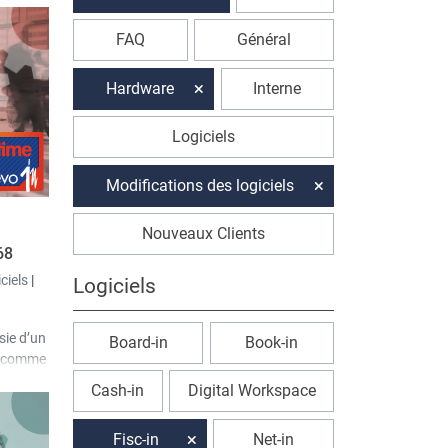
FAQ
Général
Hardware
Interne
Logiciels
Modifications des logiciels
Nouveaux Clients
68
iciels
|
Logiciels
sie d’un
Board-in
Book-in
ée comme
 dans
Cash-in
Digital Workspace
t de
Fisc-in
Net-in
 ayant