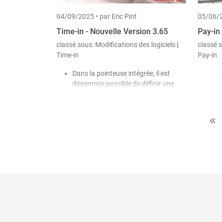
dé
04/09/2025 •
par Eric Pint
05/06/2
l’
« 
Time-in - Nouvelle Version 3.65
Pay-in
tr
classé sous:
Modifications des logiciels
|
classé 
Time-in
Pay-in
Dans la pointeuse intégrée, il est
désormais possible de définir une
réinitialisation automatique (avec
indication de l'intervalle), de sorte
que les valeurs saisies soient ensuite
réinitialisées automatiquement.
Dans les masques de saisie des
heures de travail et de pointage, la
sélection des jours a été élargie avec
les options "Absences" (trop peu
d'heures saisies) et "Jours d'absence"
(pas d'heures saisies).
Une nouvelle option a été ajoutée
dans le masque des appareils
mobiles (application Time-in) pour