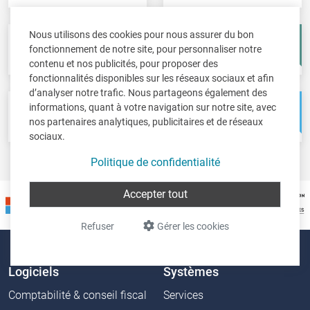
Nous utilisons des cookies pour nous assurer du bon
Fisc-in
Account-in
fonctionnement de notre site, pour personnaliser notre
Déclarations fiscales
Comptes annuels
contenu et nos publicités, pour proposer des
fonctionnalités disponibles sur les réseaux sociaux et afin
d’analyser notre trafic. Nous partageons également des
informations, quant à votre navigation sur notre site, avec
Pos-in
Net-in
nos partenaires analytiques, publicitaires et de réseaux
Caisse
Solutions web
sociaux.
Politique de confidentialité
Accepter tout
Refuser
Gérer les cookies
Logiciels
Systèmes
Comptabilité & conseil fiscal
Services