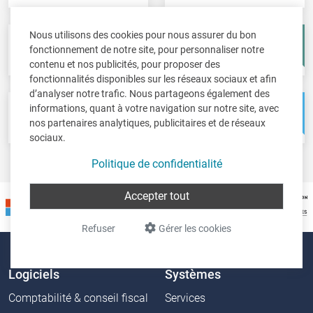
Nous utilisons des cookies pour nous assurer du bon
Fisc-in
Account-in
fonctionnement de notre site, pour personnaliser notre
Déclarations fiscales
Comptes annuels
contenu et nos publicités, pour proposer des
fonctionnalités disponibles sur les réseaux sociaux et afin
d’analyser notre trafic. Nous partageons également des
informations, quant à votre navigation sur notre site, avec
Pos-in
Net-in
nos partenaires analytiques, publicitaires et de réseaux
Caisse
Solutions web
sociaux.
Politique de confidentialité
Accepter tout
Refuser
Gérer les cookies
Logiciels
Systèmes
Comptabilité & conseil fiscal
Services