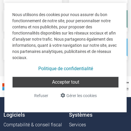
Nous utilisons des cookies pour nous assurer du bon
Fisc-in
Account-in
fonctionnement de notre site, pour personnaliser notre
Déclarations fiscales
Comptes annuels
contenu et nos publicités, pour proposer des
fonctionnalités disponibles sur les réseaux sociaux et afin
d’analyser notre trafic. Nous partageons également des
informations, quant à votre navigation sur notre site, avec
Pos-in
Net-in
nos partenaires analytiques, publicitaires et de réseaux
Caisse
Solutions web
sociaux.
Politique de confidentialité
Accepter tout
Refuser
Gérer les cookies
Logiciels
Systèmes
Comptabilité & conseil fiscal
Services