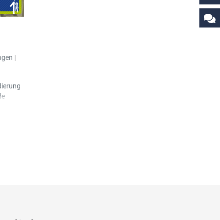
ür die
kheit
e DECMAL
ngen
|
nte
MALNA),
dierung
det
de
fter
s
unden