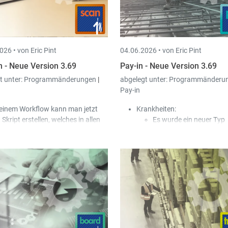
026 •
von Eric Pint
04.06.2026 •
von Eric Pint
n - Neue Version 3.69
Pay-in - Neue Version 3.69
t unter:
Programmänderungen
|
abgelegt unter:
Programmänderu
Pay-in
 einem Workflow kann man jetzt
Krankheiten:
 Skript erstellen, welches in allen
Es wurde ein neuer Typ
deren Skripten dieses Workflows
Krankheit „Krankheit
rwendet werden kann.
abgelehnt“ hinzugefügt
r Zugang zu E-Mails und
In dem Fall wird der Typ
lendern über die „Exchange Web
Zahlung „Entschädigun
rvices“-Schnittstelle wird bald von
die CNS“ verwendet, ob
crosoft abgeschaltet.
CNS keinen Beitrag an 
an-in unterstützt jetzt stattdessen
Arbeitnehmer zahlt, dam
e „Microsoft Graph API“-
Arbeitgeber kein Geld b
hnittstelle.
muss.
r Zustand des Hakens „Alle
Diese Krankheitstage w