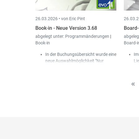
Ge
ab
26.03.2026 •
von Eric Pint
26.03.2
Book-in - Neue Version 3.68
Board-
abgelegt unter:
Programmänderungen
|
abgeleg
Book-in
Board-i
In der Buchungsübersicht wurde eine
Im
neue Auswahlmöglichkeit "Nur
Li
Buchungen mit Beleg (Scan-in)"
ge
hinzugefügt.
od
Die Sperre beim Buchen der Journale
de
wurde entschärft:
Somit ist es nun möglich, dass
mehrere Personen gleichzeitig
im selben Journal bestehende
Buchungen bearbeiten können.
Beim Erstellen einer neuen
Buchung wird das Journal
wieder freigegeben, sobald die