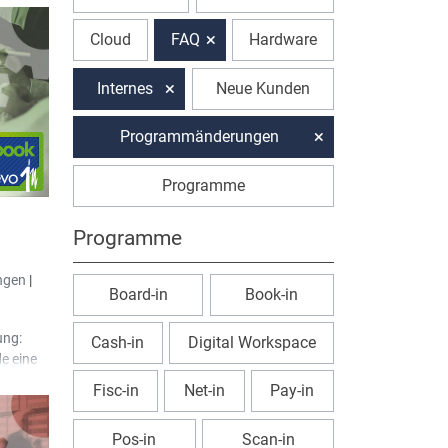
Cloud
FAQ
Hardware
Internes
Neue Kunden
Programmänderungen
Programme
Programme
ngen
|
Board-in
Book-in
ung:
Cash-in
Digital Workspace
e eine
Fisc-in
Net-in
Pay-in
 Monat)“
Pos-in
Scan-in
e eine