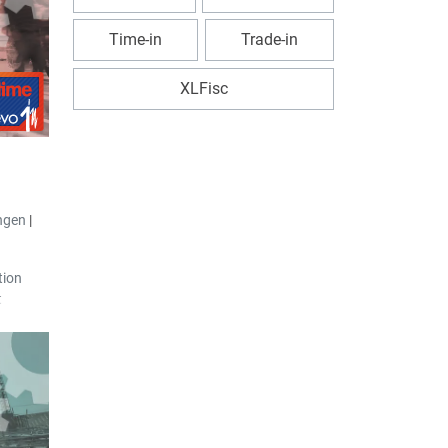
buchung
ung
Time-in
Trade-in
nd
XLFisc
wurde
fache
“
ird
 bereits
 erneut
ngen
|
ung
tion
t
hrzeug
den
ichtend