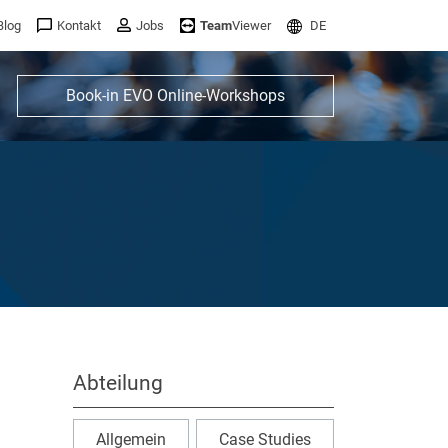
Blog
Kontakt
Jobs
Team
Viewer
DE
Book-in EVO Online-Workshops
Abteilung
Allgemein
Case Studies