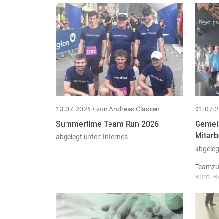
13.07.2026 •
von Andreas Classen
01.07.2
Summertime Team Run 2026
Gemein
Mitarb
abgelegt unter:
Internes
abgeleg
Teamzus
Büro. B
Mitarbei
Team ra
Abenteu