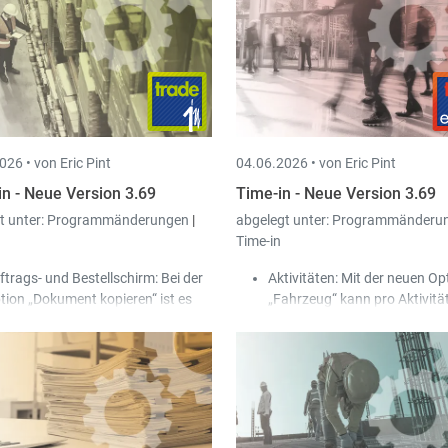
neue Option „Neue Um
pro Periode und Rechn
erstellen“ hinzugefügt.
In der Maske der Ein- u
Ausgangsrechnungen 
ein neuer Ausdruck „Ein
Liste der Abgrenzungen
026 •
von Eric Pint
04.06.2026 •
von Eric Pint
hinzugefügt; die Liste w
geöffnet, wenn bei einer
in - Neue Version 3.69
Time-in - Neue Version 3.69
abgegrenzten Rechnung
t unter:
Programmänderungen
|
abgelegt unter:
Programmänderu
die Option der Abgrenz
n
Time-in
aufgerufen wird.
ftrags- und Bestellschirm: Bei der
Aktivitäten: Mit der neuen Op
tion „Dokument kopieren“ ist es
„Fahrzeug“ kann pro Aktivitä
n möglich, das ausgewählte
bestimmt werden, ob das Fa
kument gleichzeitig für mehrere
bei der Erfassung
nden/Lieferanten zu kopieren, die
(Arbeits-/Stempelzeiten) für 
m Benutzer über eine Auswahl
Benutzer erlaubt oder verpfl
filtert werden können.
ist.