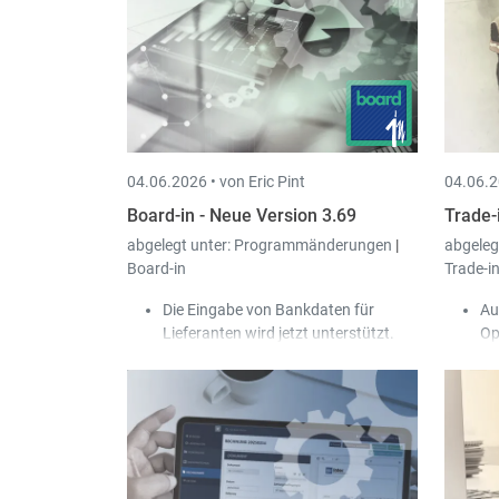
04.06.2026 •
von Eric Pint
04.06.2
Board-in - Neue Version 3.69
Trade-
abgelegt unter:
Programmänderungen
|
abgeleg
Board-in
Trade-i
Die Eingabe von Bankdaten für
Au
Lieferanten wird jetzt unterstützt.
Op
In den Tabellen für Einkauf, Verkauf
nu
und Gesellschaften kann man jetzt
Do
per Mittelklick den Eintrag in einem
Ku
neuen Tab öffnen.
vo
ge