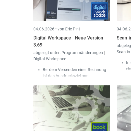
04.06.2026 •
von Eric Pint
04.06.2
Digital Workspace - Neue Version
Scan-i
3.69
abgeleg
Scan-in
abgelegt unter:
Programmänderungen
|
Digital-Workspace
In
ein
Bei dem Versenden einer Rechnung
an
ist das Ausdrucksziel nun
ve
automatisch „Mit Peppol versenden“,
De
sofern Peppol eingerichtet ist.
Ka
Se
Mi
Sc
di
Sc
De