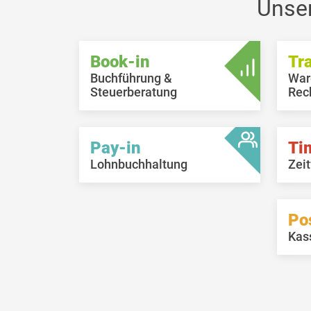
neue Buchung vom Benutzer
Unse
gespeichert wurde.
Book-in
Tr
Buchführung &
War
Steuerberatung
Rec
Pay-in
Ti
Lohnbuchhaltung
Zeit
Po
Kas