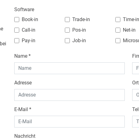
Software
Book-in
Trade-in
Time-i
me
Call-in
Pos-in
Net-in
Pay-in
Job-in
Microso
bei
Name
*
Fi
Adresse
Ort
E-Mail
*
Te
Nachricht