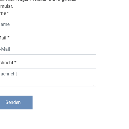
rmular.
ame
*
Mail
*
chricht
*