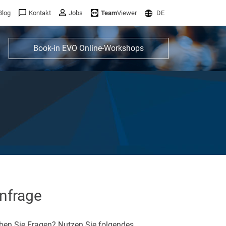
Blog
Kontakt
Jobs
Team
Viewer
DE
Book-in EVO Online-Workshops
nfrage
ben Sie Fragen? Nutzen Sie folgendes