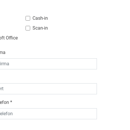
n
Cash-in
Scan-in
ft Office
rma
lefon
*