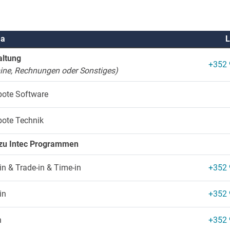
a
ltung
+352 
ine, Rechnungen oder Sonstiges)
ote Software
ote Technik
 zu Intec Programmen
in & Trade-in & Time-in
+352 
in
+352 
n
+352 