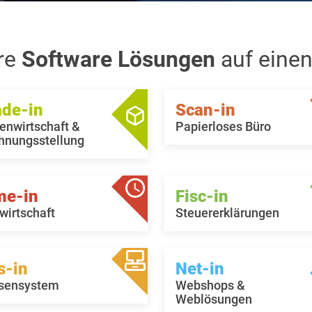
re
Software Lösungen
auf einen
ade-in
Scan-in
enwirtschaft &
Papierloses Büro
hnungsstellung
me-in
Fisc-in
wirtschaft
Steuererklärungen
s-in
Net-in
sensystem
Webshops &
Weblösungen