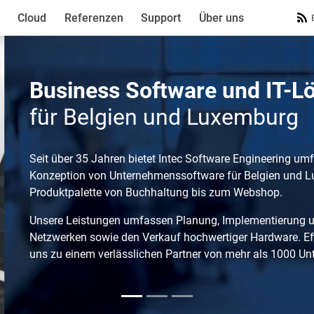
Cloud
Referenzen
Support
Über uns
Business Software
und IT-L
P
für Belgien und Luxemburg
Ma
Un
di
Seit über 35 Jahren bietet Intec Software Engineering umf
Uns
u
Konzeption von Unternehmenssoftware für Belgien und Lux
wei
Un
Produktpalette von Buchhaltung bis zum Webshop.
des
Fo
ger
Fo
Unsere Leistungen umfassen Planung, Implementierung
Netzwerken sowie den Verkauf hochwertiger Hardware. Effi
Ne
uns zu einem verlässlichen Partner von mehr als 1000 U