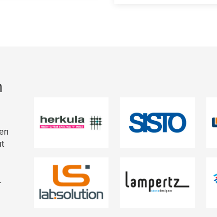
n
ten
ut
.