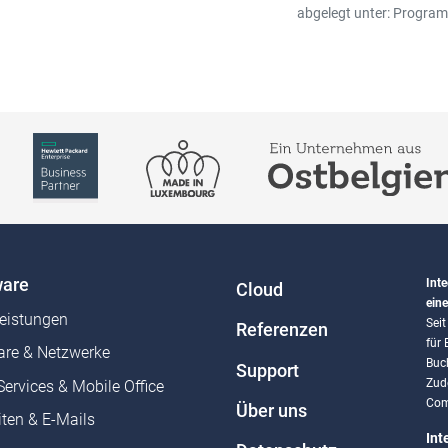
abgelegt unter:
Progra
are
Inte
Cloud
eine
leistungen
Sei
Referenzen
für
re & Netzwerke
Buc
Support
Zud
Services & Mobile Office
Com
Über uns
ten & E-Mails
Int