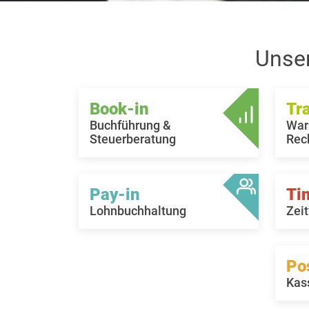
Unse
Book-in
Tr
Buchführung &
War
Steuerberatung
Rec
Pay-in
Ti
Lohnbuchhaltung
Zeit
Po
Kas