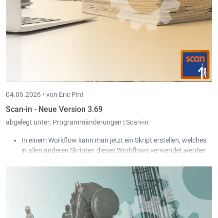
04.06.2026 •
von Eric Pint
Scan-in - Neue Version 3.69
abgelegt unter:
Programmänderungen
|
Scan-in
In einem Workflow kann man jetzt ein Skript erstellen, welches
in allen anderen Skripten dieses Workflows verwendet werden
kann.
Der Zugang zu E-Mails und Kalendern über die „Exchange Web
Services“-Schnittstelle wird bald von Microsoft abgeschaltet.
Scan-in unterstützt jetzt stattdessen die „Microsoft Graph API“-
Schnittstelle.
Der Zustand des Hakens „Alle Gesellschaften zeigen“ wird pro