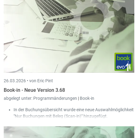
bezahlen muss.
Diese Krankheitstage werden weder für die 77- noch für
die 546-Tage-Regelung berücksichtigt. Die Krankheit wird
ebenfalls über die DECMAL der CCSS gemeldet.
Neue Lohnart „Abgelehnte Stunden Krankheit“ (HMALNA),
die in der täglichen Stundeneingabe verwendet werden
kann.
26.03.2026 •
von Eric Pint
Book-in - Neue Version 3.68
abgelegt unter:
Programmänderungen
|
Book-in
In der Buchungsübersicht wurde eine neue Auswahlmöglichkeit
"Nur Buchungen mit Beleg (Scan-in)" hinzugefügt.
Die Sperre beim Buchen der Journale wurde entschärft:
Somit ist es nun möglich, dass mehrere Personen
gleichzeitig im selben Journal bestehende Buchungen