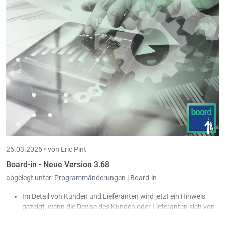
bearbeiten können.
Beim Erstellen einer neuen Buchung wird das Journal
wieder freigegeben, sobald die neue Buchung vom
Benutzer gespeichert wurde.
26.03.2026 •
von Eric Pint
Board-in - Neue Version 3.68
abgelegt unter:
Programmänderungen
|
Board-in
Im Detail von Kunden und Lieferanten wird jetzt ein Hinweis
gezeigt, wenn die Devise des Kunden oder Lieferanten sich von
der Devise der Gesellschaft unterscheidet.