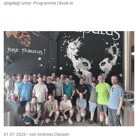
abgelegt unter:
Programme
|
Book-in
01.07.2026 •
von Andreas Classen