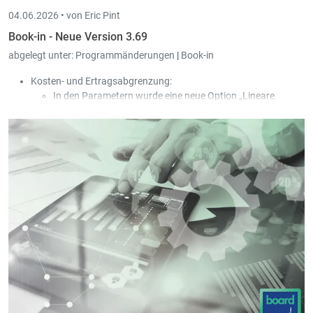
04.06.2026 •
von Eric Pint
Book-in - Neue Version 3.69
abgelegt unter:
Programmänderungen
|
Book-in
Kosten- und Ertragsabgrenzung:
In den Parametern wurde eine neue Option „Lineare
Abgrenzung (30 Tage / Monat)“ hinzugefügt.
In den Parametern wurde eine neue Option „Neue
Umbuchung pro Periode und Rechnung erstellen“
hinzugefügt.
In der Maske der Ein- und Ausgangsrechnungen wurde ein
neuer Ausdruck „Einfache Liste der Abgrenzungen“
hinzugefügt; die Liste wird geöffnet, wenn bei einer bereits
abgegrenzten Rechnung erneut die Option der
Abgrenzung aufgerufen wird.