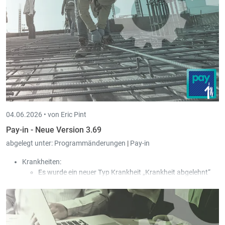
User abgespeichert.
04.06.2026 •
von Eric Pint
Pay-in - Neue Version 3.69
abgelegt unter:
Programmänderungen
|
Pay-in
Krankheiten:
Es wurde ein neuer Typ Krankheit „Krankheit abgelehnt“
hinzugefügt.
In dem Fall wird der Typ Zahlung „Entschädigung durch
die CNS“ verwendet, obwohl die CNS keinen Beitrag an den
Arbeitnehmer zahlt, damit der Arbeitgeber kein Geld