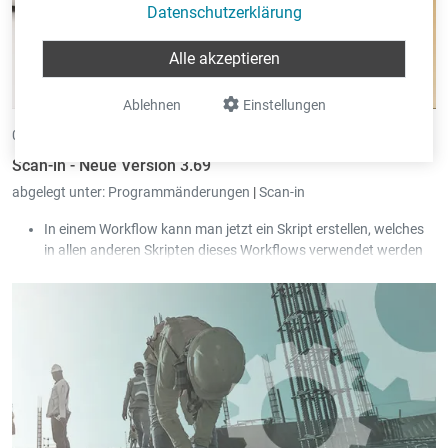
Datenschutzerklärung
Alle akzeptieren
Ablehnen
Einstellungen
04.06.2026 •
von Eric Pint
Scan-in - Neue Version 3.69
abgelegt unter:
Programmänderungen
|
Scan-in
In einem Workflow kann man jetzt ein Skript erstellen, welches
in allen anderen Skripten dieses Workflows verwendet werden
kann.
Der Zugang zu E-Mails und Kalendern über die „Exchange Web
Services“-Schnittstelle wird bald von Microsoft abgeschaltet.
Scan-in unterstützt jetzt stattdessen die „Microsoft Graph API“-
Schnittstelle.
Der Zustand des Hakens „Alle Gesellschaften zeigen“ wird pro
User abgespeichert.