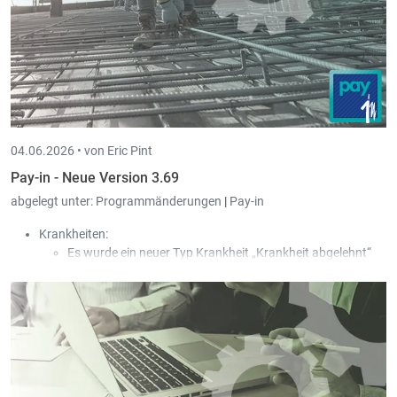
04.06.2026 •
von Eric Pint
Pay-in - Neue Version 3.69
abgelegt unter:
Programmänderungen
|
Pay-in
Krankheiten:
Es wurde ein neuer Typ Krankheit „Krankheit abgelehnt“
hinzugefügt.
In dem Fall wird der Typ Zahlung „Entschädigung durch
die CNS“ verwendet, obwohl die CNS keinen Beitrag an den
Arbeitnehmer zahlt, damit der Arbeitgeber kein Geld
bezahlen muss.
Diese Krankheitstage werden weder für die 77- noch für
die 546-Tage-Regelung berücksichtigt. Die Krankheit wird