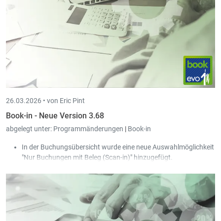
ebenfalls über die DECMAL der CCSS gemeldet.
Neue Lohnart „Abgelehnte Stunden Krankheit“ (HMALNA),
die in der täglichen Stundeneingabe verwendet werden
kann.
26.03.2026 •
von Eric Pint
Book-in - Neue Version 3.68
abgelegt unter:
Programmänderungen
|
Book-in
In der Buchungsübersicht wurde eine neue Auswahlmöglichkeit
"Nur Buchungen mit Beleg (Scan-in)" hinzugefügt.
Die Sperre beim Buchen der Journale wurde entschärft:
Somit ist es nun möglich, dass mehrere Personen
gleichzeitig im selben Journal bestehende Buchungen
bearbeiten können.
Beim Erstellen einer neuen Buchung wird das Journal
wieder freigegeben, sobald die neue Buchung vom