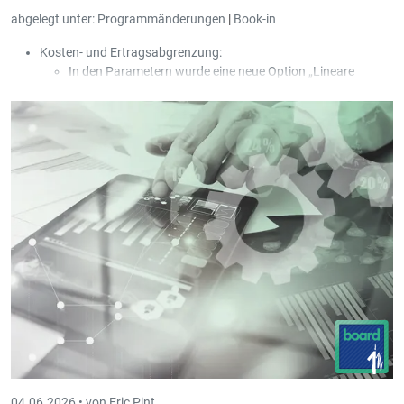
abgelegt unter:
Programmänderungen
|
Book-in
Kosten- und Ertragsabgrenzung:
In den Parametern wurde eine neue Option „Lineare
Abgrenzung (30 Tage / Monat)“ hinzugefügt.
In den Parametern wurde eine neue Option „Neue
Umbuchung pro Periode und Rechnung erstellen“
hinzugefügt.
In der Maske der Ein- und Ausgangsrechnungen wurde ein
neuer Ausdruck „Einfache Liste der Abgrenzungen“
hinzugefügt; die Liste wird geöffnet, wenn bei einer bereits
abgegrenzten Rechnung erneut die Option der
Abgrenzung aufgerufen wird.
04.06.2026 •
von Eric Pint