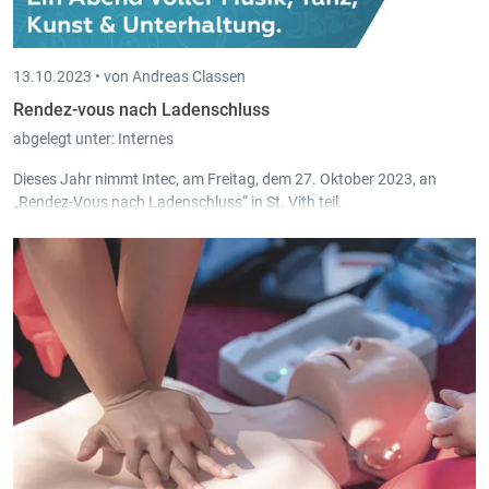
13.10.2023 •
von Andreas Classen
Rendez-vous nach Ladenschluss
abgelegt unter:
Internes
Dieses Jahr nimmt Intec, am Freitag, dem 27. Oktober 2023, an
„Rendez-Vous nach Ladenschluss“ in St. Vith teil.
Das Geasngsduo
Syl & Dan
werden bei Intec an diesem Abend zu
Gast sein.