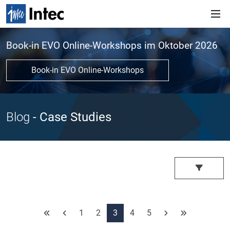
Book-in EVO Online-Workshops im Oktober 2026
Book-in EVO Online-Workshops
Blog
- Case Studies
1
2
3
4
5