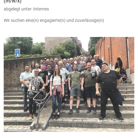
(m/w/x)
abgelegt unter:
Internes
Wir suchen eine(n) engagierte(n) und zuverlässige(n)
- IT-Systemadministrator (m/w/x)
- IT-Support Mitarbeiter (m/w/x)