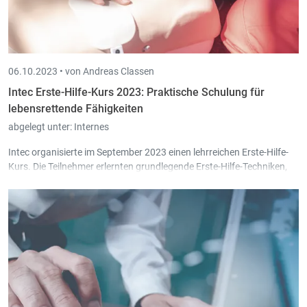
06.10.2023 •
von Andreas Classen
Intec Erste-Hilfe-Kurs 2023: Praktische Schulung für
lebensrettende Fähigkeiten
abgelegt unter:
Internes
Intec organisierte im September 2023 einen lehrreichen Erste-Hilfe-
Kurs. Die Teilnehmer erlernten grundlegende Erste-Hilfe-Techniken,
inklusive lebensrettender Maßnahmen wie Herz-Lungen-
Wiederbelebung und AED-Nutzung, wodurch sie sich nun sicherer im
Umgang mit Notfällen fühlen.