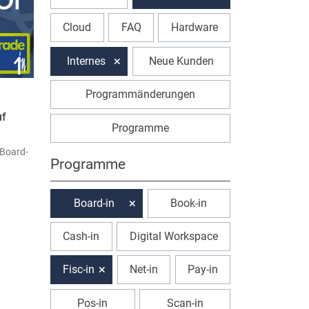
Cloud
FAQ
Hardware
Internes
Neue Kunden
Programmänderungen
n
uf
Programme
Board-
Programme
Board-in
Book-in
Cash-in
Digital Workspace
Fisc-in
Net-in
Pay-in
Pos-in
Scan-in