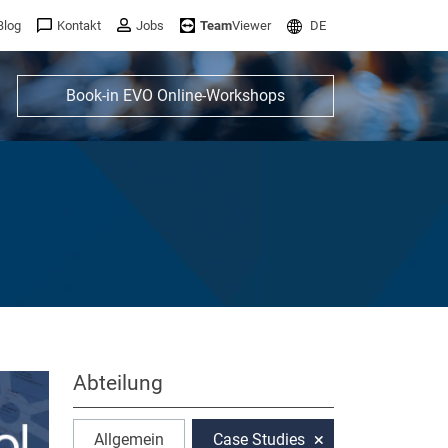
Blog
Kontakt
Jobs
Team
Viewer
DE
Book-in EVO Online-Workshops
Abteilung
Allgemein
Case Studies