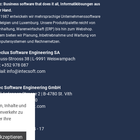
c: Business software that does it all, Informatiklösungen aus
r Hand.
t 1987 entwickeln wir mehrsprachige Unternehmenssoftware
 Belgien und Luxemburg. Unsere Produktpalette reicht von
hhaltung, Warenwirtschaft (ERP) bis hin zum Webshop.
em bieten wir Planung, Inbetriebnahme und Wartung von
putersystemen und Rechnernetzen.
eclux Software Engineering SA
uss-Strooss 38 | L-9991 Weiswampach
.: +352 978 087
ail:
info@intecsoft.com
ec Software Engineering GmbH
el-Ardennen Strasse 2 | B-4780 St. Vith
.: +32 (0)80 280 080
n, Inhalte und
ail:
info@intecsoft.com
enverkehr zu
r Ihre
ozeiten:
- Do: 8 - 12 Uhr | 14 - 17
akzeptieren