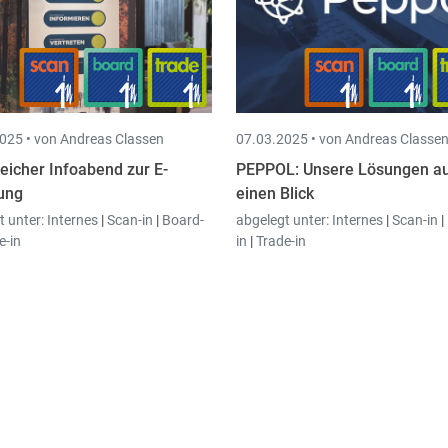
025 •
von Andreas Classen
07.03.2025 •
von Andreas Classe
reicher Infoabend zur E-
PEPPOL: Unsere Lösungen a
ung
einen Blick
t unter:
Internes
|
Scan-in
|
Board-
abgelegt unter:
Internes
|
Scan-in
|
e-in
in
|
Trade-in