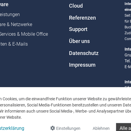
are
Inte
Cloud
eine
leistungen
Sei
Referenzen
für
re & Netzwerke
Buc
Support
Zud
Services & Mobile Office
Com
Über uns
ten & E-Mails
Int
Datenschutz
Gru
Tel
Impressum
E-M
Int
Eif
Tel
 Cookies, um die einwandfreie Funktion unserer Website zu gewährleiste
E-M
rsonalisieren, Social Media-Funktionen bereitzustellen und unseren Dat
Wir informieren auch unsere Social Media-, Werbe- und Analysepartner übe
Bür
rer Website.
Mo 
Uhr
tzerklärung
Alle 
Einstellungen
Ablehnen