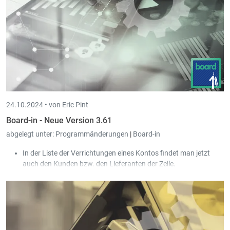
24.10.2024 •
von Eric Pint
Board-in - Neue Version 3.61
abgelegt unter:
Programmänderungen
|
Board-in
In der Liste der Verrichtungen eines Kontos findet man jetzt
auch den Kunden bzw. den Lieferanten der Zeile.
Die Stammdaten Liste der Kunden enthält jetzt auch eine
Kolonne mit deren MwSt.-Nr., auf die man auch suchen kann.
Das Fakturationmodul unterstützt ab jetzt auch den Peppol
Versand. Dh, die Kunden einer Fiduciaire können über Board-in
Rechnungen erstellen, und diese via Peppol versenden.