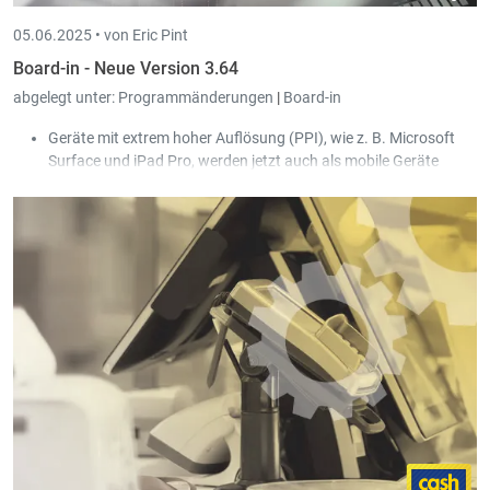
05.06.2025 •
von Eric Pint
Board-in - Neue Version 3.64
abgelegt unter:
Programmänderungen
|
Board-in
Geräte mit extrem hoher Auflösung (PPI), wie z. B. Microsoft
Surface und iPad Pro, werden jetzt auch als mobile Geräte
erkannt.
Die spezifischen Zugriffsrechte des Dashboards werden jetzt
auch auf der
Informationsseite
angezeigt.
In der Upload-History wird jetzt auch das Kommentarfeld mit
angezeigt.