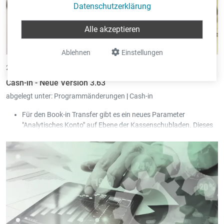
Datenschutzerklärung
Alle akzeptieren
Ablehnen
Einstellungen
24.03.2025 •
von Eric Pint
Cash-in - Neue Version 3.63
abgelegt unter:
Programmänderungen
|
Cash-in
Für den Book-in Transfer gibt es ein neues Parameter
"Analytisches Konto" auf Ebene der Kassenschubladen. Dieses
Parameter kann genutzt werden, um die Zeilen des
Kassenjournals analytisch zu buchen.
Im Trade-in Transfer kann man jetzt festlegen, dass das
Gültigkeitsdatum einer Kundenkarte mit in das Trade-in
Lieferschein Dokument geschrieben wird. Das ermöglicht es,
diese Werte auf Ausdrucken zu zeigen bzw. in der Fakturation
zu filtern.