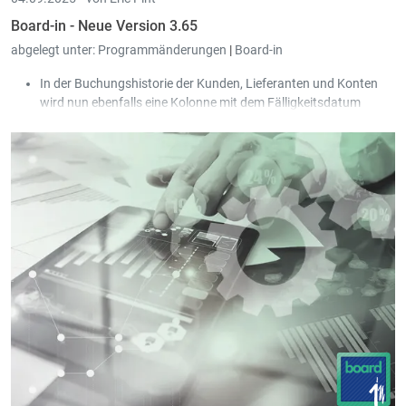
Board-in - Neue Version 3.65
abgelegt unter:
Programmänderungen
|
Board-in
In der Buchungshistorie der Kunden, Lieferanten und Konten
wird nun ebenfalls eine Kolonne mit dem Fälligkeitsdatum
angezeigt.
In den offenen Posten kann man sich jetzt zusätzlich folgende
Kolonnen einblenden: Kunde, Fälligkeitsdatum,
Rechnungsdatum, Rechnungsnummer, Rechnungskommentar.
Das ist vor allem für den Export gedacht.
In der Liste der Kunden, Lieferanten und Konten gibt es
Kolonnen mit Umsatz und Saldo. Die Periode, auf die sich die
Beträge beziehen, steht jetzt im Titel der Kolonne.