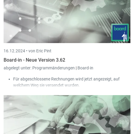
16.12.2024 •
von Eric Pint
Board-in - Neue Version 3.62
abgelegt unter:
Programmänderungen
|
Board-in
Für abgeschlossene Rechnungen wird jetzt angezeigt, auf
welchem Weg sie versendet wurden.
In Trade-in oder Book-in blockierte Kunden und Artikel können
von nun an nicht mehr im Fakturationsmodul genutzt werden.