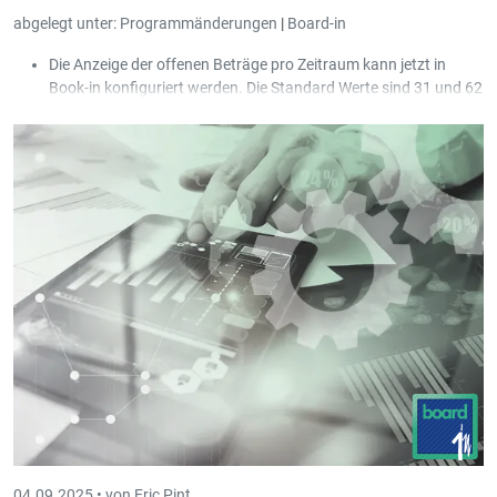
abgelegt unter:
Programmänderungen
|
Board-in
Die Anzeige der offenen Beträge pro Zeitraum kann jetzt in
Book-in konfiguriert werden. Die Standard Werte sind 31 und 62
Tage.
Es gibt nun die Möglichkeit, in der Ergebnisrechnung (im Falle
eines Bilanzschemas) eine zusätzliche Ebene mit einem
analytischen Kontenplan anzuzeigen.
04.09.2025 •
von Eric Pint