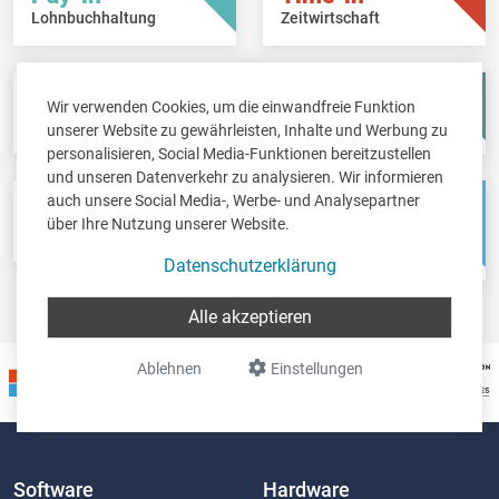
Lohnbuchhaltung
Zeitwirtschaft
Fisc-in
Account-in
Wir verwenden Cookies, um die einwandfreie Funktion
Steuererklärungen
Jahresabschlüsse
unserer Website zu gewährleisten, Inhalte und Werbung zu
personalisieren, Social Media-Funktionen bereitzustellen
und unseren Datenverkehr zu analysieren. Wir informieren
auch unsere Social Media-, Werbe- und Analysepartner
Pos-in
Net-in
über Ihre Nutzung unserer Website.
Kassensystem
Webshops &
Weblösungen
Datenschutzerklärung
Alle akzeptieren
Ablehnen
Einstellungen
Software
Hardware