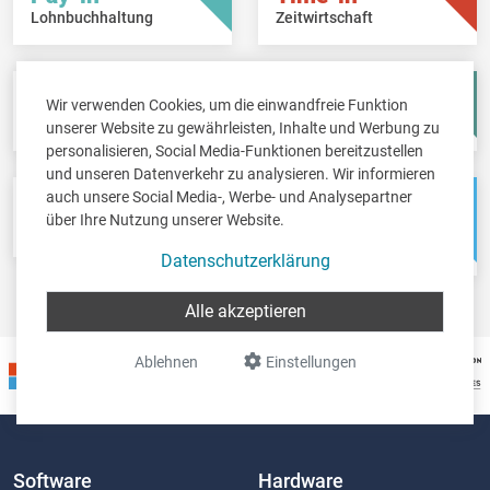
Lohnbuchhaltung
Zeitwirtschaft
Fisc-in
Account-in
Wir verwenden Cookies, um die einwandfreie Funktion
Steuererklärungen
Jahresabschlüsse
unserer Website zu gewährleisten, Inhalte und Werbung zu
personalisieren, Social Media-Funktionen bereitzustellen
und unseren Datenverkehr zu analysieren. Wir informieren
auch unsere Social Media-, Werbe- und Analysepartner
Pos-in
Net-in
über Ihre Nutzung unserer Website.
Kassensystem
Webshops &
Weblösungen
Datenschutzerklärung
Alle akzeptieren
Ablehnen
Einstellungen
Software
Hardware