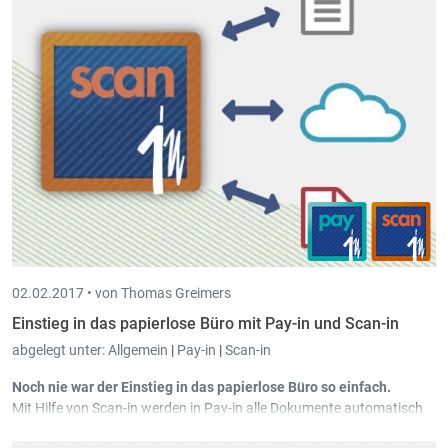
02.02.2017 •
von Thomas Greimers
Einstieg in das papierlose Büro mit Pay-in und Scan-in
abgelegt unter:
Allgemein
|
Pay-in
|
Scan-in
Noch nie war der Einstieg in das papierlose Büro so einfach.
Mit Hilfe von
Scan-in
werden in
Pay-in
alle Dokumente automatisch
archiviert. Zum Beispiel nach dem Erstellen der Löhne werden