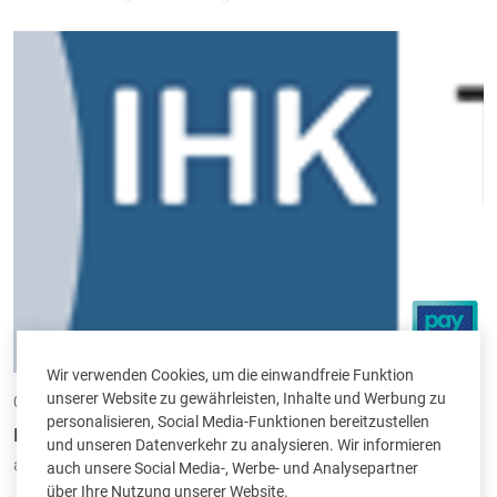
unserer
Zeitverwaltung
Time-in
können Sie die Produktivität bei der
monatlichen Erstellung der Löhne jetzt erheblich steigern.
Wir verwenden Cookies, um die einwandfreie Funktion
unserer Website zu gewährleisten, Inhalte und Werbung zu
07.09.2015 •
von Thomas Greimers
personalisieren, Social Media-Funktionen bereitzustellen
Intec mit Pay-in in der IHK Trier
und unseren Datenverkehr zu analysieren. Wir informieren
abgelegt unter:
Allgemein
|
Pay-in
auch unsere Social Media-, Werbe- und Analysepartner
über Ihre Nutzung unserer Website.