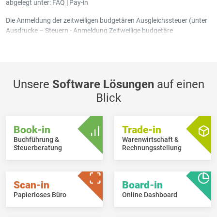
abgelegt unter:
FAQ
|
Pay-in
Die Anmeldung der zeitweiligen budgetären Ausgleichssteuer (unter
Ausdrucke – Steuern - Anmeldung Zeitweilige budgetäre
Ausgleichssteuer) muss nur in dem Fall vom Arbeitgeber erstellt und
überwiesen werden, wenn es sich um einen Arbeitnehmer handelt,
der seine sozialen Lasten nicht in Luxembourg bezahlt.
Unsere
Software Lösungen
auf einen
Blick
Book-in
Trade-in
Buchführung &
Warenwirtschaft &
Steuerberatung
Rechnungsstellung
Scan-in
Board-in
Papierloses Büro
Online Dashboard