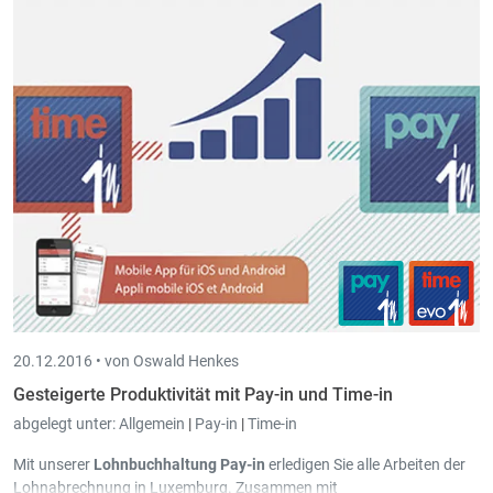
automatisch alle PDF Dateien gemäß Ihren Wünschen klassiert,
sowie den Arbeitnehmern und Mandanten zugeordnet.
20.12.2016 •
von Oswald Henkes
Gesteigerte Produktivität mit Pay-in und Time-in
abgelegt unter:
Allgemein
|
Pay-in
|
Time-in
Mit unserer
Lohnbuchhaltung
Pay-in
erledigen Sie alle Arbeiten der
Lohnabrechnung in Luxemburg. Zusammen mit