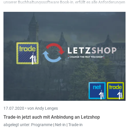
unserer Buchhaltungssoftware Book-in, erfüllt es alle Anforderungen
an eine moderne Handelsplattform, in dem Artikel, Kunden und
Bestellungen mühelos gepflegt werden können und alle Daten
nahezu in Echtzeit synchronisiert werden.
17.07.2020 •
von Andy Lenges
Trade-in jetzt auch mit Anbindung an Letzshop
abgelegt unter:
Programme
|
Net-in
|
Trade-in