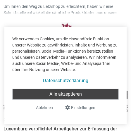
Um Ihnen den Weg zu Letzshop zu erleichtern, haben wir eine
Schnittstelle entwickelt die sämtliche Produktdaten aus unserer
Trade-in
Warenwirtschaft automatisch nach Letzshop überträgt. Die
einzige Voraussetzung ist, dass Sie über einen
Intec Webshop
verfügen, und schon kann es losgehen. Ihre Produkte werden dann
gleichzeitig mit Ihrem eigenen
Webshop
und
Letzshop
Wir verwenden Cookies, um die einwandfreie Funktion
synchronisiert.
unserer Website zu gewährleisten, Inhalte und Werbung zu
personalisieren, Social Media-Funktionen bereitzustellen
und unseren Datenverkehr zu analysieren. Wir informieren
auch unsere Social Media-, Werbe- und Analysepartner
über Ihre Nutzung unserer Website.
Datenschutzerklärung
Alle akzeptieren
Ablehnen
Einstellungen
22.06.2018 •
von Christoph Mennicken
Luxemburg verpflichtet Arbeitgeber zur Erfassung der