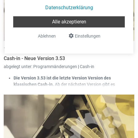
Datenschutzerklärung
Alle akzeptieren
Ablehnen
Einstellungen
14.03.2023 •
von Eric Pint
Cash-in - Neue Version 3.53
abgelegt unter:
Programmänderungen
|
Cash-in
Die Version 3.53 ist die letzte Version Version des
klassischen Cash-in.
Ab der nächsten Version gibt es
ausschließlich noch Cash-in Evolution. Beim Starten vom alten
Cash-in erhält der Benutzer daher eine Aufforderung auf Cash-
in Evolution zu wechseln.
Einer Kasse kann man jetzt auch eine Bezeichnung geben.