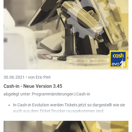
30.06.2021 •
von Eric Pint
Cash-in - Neue Version 3.45
abgelegt unter:
Programmänderungen
|
Cash-in
In Cash-in Evolution werden Tickets jetzt so dargestellt wie sie
auch aus dem Ticket Drucker rausgekommen sind.
Im Kassenstatus werden bei abgeschlossenen Kassen jetzt
ebenfalls die Tickets des Tages angezeigt. Mittels Doppelklick
kann das gewählte Ticket geöffnet werden.