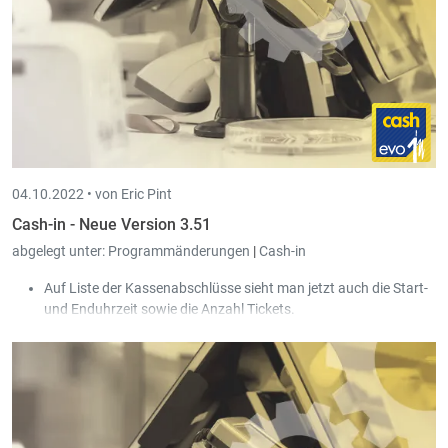
04.10.2022 •
von Eric Pint
Cash-in - Neue Version 3.51
abgelegt unter:
Programmänderungen
|
Cash-in
Auf Liste der Kassenabschlüsse sieht man jetzt auch die Start-
und Enduhrzeit sowie die Anzahl Tickets.
Bei großen Datenbanken mit vielen Tickets wurde die
Ladegeschwindigkeit einiger Bildschirme deutlich verbessert:
bei der Liste der Tickets sowie auf dem Schirm der
Kassenverwaltung im Reiter
"Tickets"
.