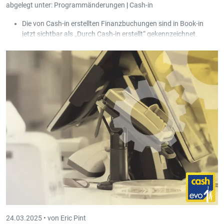
abgelegt unter:
Programmänderungen
|
Cash-in
Die von Cash-in erstellten Finanzbuchungen sind in Book-in
jetzt sichtbar als „Durch Cash-in erstellt“ gekennzeichnet.
Es gab mehrere Verbesserungen für den Fall, wo der Transfer in
die Buchhaltung lange dauert.
24.03.2025 •
von Eric Pint