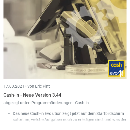
In Cash-in Evolution gibt es zwei neue Menüpunkte zum
Drucken von Tickets: Ticket Details und Ticket Übersicht. Hier
wurden die aus Cash-in bekannten Listen eingebaut. Zudem
besteht die Möglichkeit die Ausdrucke direkt aus der Ticket
Suche heraus aufzurufen.
17.03.2021 •
von Eric Pint
Cash-in - Neue Version 3.44
abgelegt unter:
Programmänderungen
|
Cash-in
Das neue Cash-in Evolution zeigt jetzt auf dem Startbildschirm
sofort an, welche Aufgaben noch zu erledigen sind, und was der
aktuelle Zustand der einzelnen Kassen ist (inkl. Bargeld