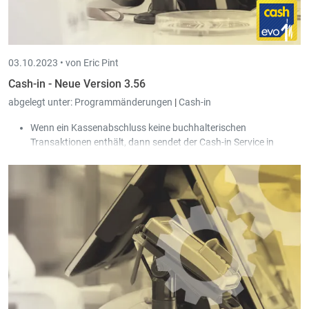
03.10.2023 •
von Eric Pint
Cash-in - Neue Version 3.56
abgelegt unter:
Programmänderungen
|
Cash-in
Wenn ein Kassenabschluss keine buchhalterischen
Transaktionen enthält, dann sendet der Cash-in Service in
Zukunft keine Warnmeldung mehr.
Die Funktionen "Manuelle Geldbewegungen" und "Manuelle
Differenzen" sind jetzt auch verfügbar, wenn die Kontrolle
bereits verbucht ist.
Für das Scripting auf Ebene der Kassenfunktionen gibt es jetzt
Beispiele. Einfach auf den
Beispiel
Button neben dem
Eingabefeld klicken.