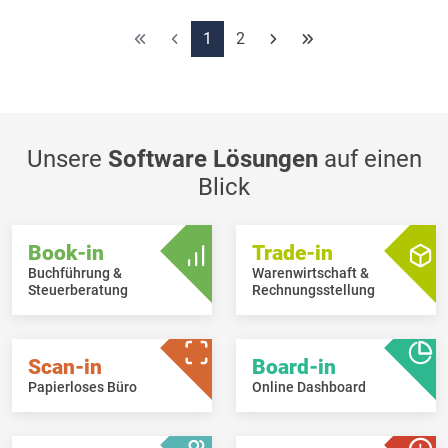
Kassenstand).
Beim Öffnen der Kassenkontrolle im Cash-in Evolution werden
1
2
die neuen Kassenkontrollen jetzt automatisch im Hintergrund
erstellt.
Beim Transfer der Kassenverkäufe nach Trade-in kann man
jetzt automatisch Dokumentnummern mit der Jahreszahl
vergeben. Dann muss man den Zähler zum Jahreswechsel
Unsere
nicht mehr händig anpassen.
Software Lösungen
auf einen
Blick
Book-in
Trade-in
Buchführung &
Warenwirtschaft &
Steuerberatung
Rechnungsstellung
Scan-in
Board-in
Papierloses Büro
Online Dashboard