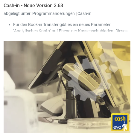
Cash-in - Neue Version 3.63
abgelegt unter:
Programmänderungen
|
Cash-in
Für den Book-in Transfer gibt es ein neues Parameter
"Analytisches Konto" auf Ebene der Kassenschubladen. Dieses
Parameter kann genutzt werden, um die Zeilen des
Kassenjournals analytisch zu buchen.
Im Trade-in Transfer kann man jetzt festlegen, dass das
Gültigkeitsdatum einer Kundenkarte mit in das Trade-in
Lieferschein Dokument geschrieben wird. Das ermöglicht es,
diese Werte auf Ausdrucken zu zeigen bzw. in der Fakturation
zu filtern.