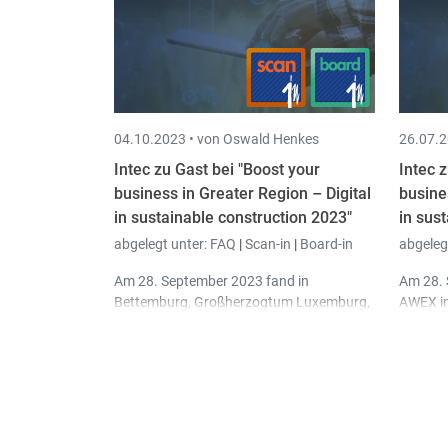
04.10.2023 •
von Oswald Henkes
26.07.2
Intec zu Gast bei "Boost your
Intec 
business in Greater Region – Digital
busine
in sustainable construction 2023"
in sus
abgelegt unter:
FAQ
|
Scan-in
|
Board-in
abgeleg
Am 28. September 2023 fand in
Am 28. 
Bettemburg, Großherzogtum Luxemburg,
AWEX in
eine interessante Konferenz zum Thema
Greenwi
"
Digital im Dienste des nachhaltigen
EEN-Net
Bauens
" statt. Diese Veranstaltung wurde
Thema 
von der AWEX in Zusammenarbeit mit
nachha
führenden Organisationen aus der
Großhe
Bauwirtschaft organisiert.