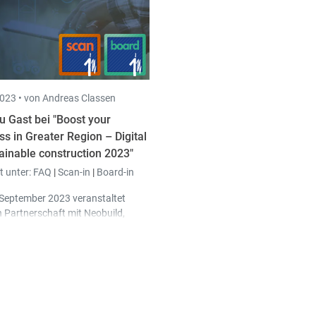
023 •
von Andreas Classen
zu Gast bei "Boost your
ss in Greater Region – Digital
tainable construction 2023"
t unter:
FAQ
|
Scan-in
|
Board-in
September 2023 veranstaltet
 Partnerschaft mit Neobuild,
n, Cap Construction und dem
zwerk einen Konferenztag zum
"
Digital im Dienste des
ltigen Bauens
" in Bettemburg,
rzogtum Luxemburg.