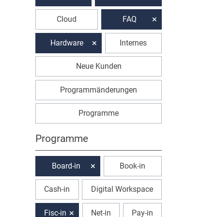
Cloud
FAQ
Hardware
Internes
Neue Kunden
Programmänderungen
Programme
Programme
Board-in
Book-in
Cash-in
Digital Workspace
Fisc-in
Net-in
Pay-in