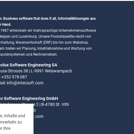
c: Business software that does it all, Informatiklösungen aus
r Hand.
t 1987 entwickeln wir mehrsprachige Unternehmenssoftware
 Belgien und Luxemburg. Unsere Produktpalette reicht von
hhaltung, Warenwirtschaft (ERP) bis hin zum Webshop.
em bieten wir Planung, Inbetriebnahme und Wartung von
putersystemen und Rechnernetzen.
eclux Software Engineering SA
uss-Strooss 38 | L-9991 Weiswampach
.: +352 978 087
ail:
info@intecsoft.com
ec Software Engineering GmbH
el-Ardennen Strasse 2 | B-4780 St. Vith
.: +32 (0)80 280 080
n, Inhalte und
ail:
info@intecsoft.com
enverkehr zu
r Ihre
ozeiten: