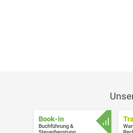
Unse
Book-in
Tr
Buchführung &
War
Steuerberatung
Rec