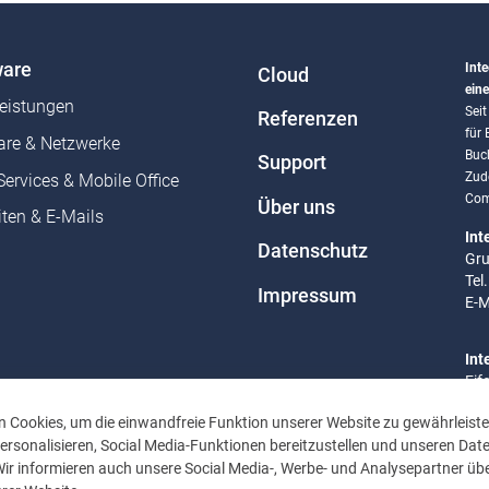
are
Inte
Cloud
eine
leistungen
Sei
Referenzen
für
re & Netzwerke
Buc
Support
Zud
Services & Mobile Office
Com
Über uns
ten & E-Mails
Int
Datenschutz
Gru
Tel
Impressum
E-M
Int
Eif
Tel
 Cookies, um die einwandfreie Funktion unserer Website zu gewährleiste
E-M
rsonalisieren, Social Media-Funktionen bereitzustellen und unseren Dat
Wir informieren auch unsere Social Media-, Werbe- und Analysepartner übe
Bür