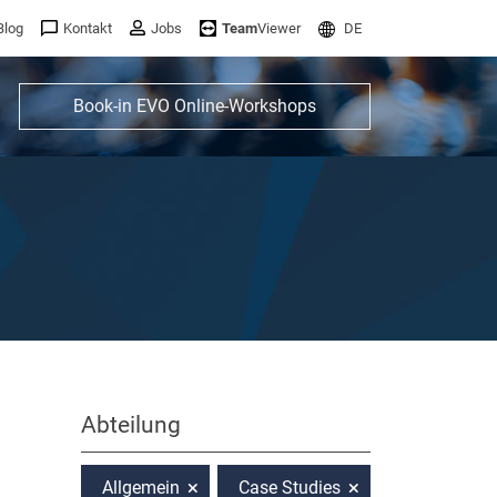
Blog
Kontakt
Jobs
Team
Viewer
DE
Book-in EVO Online-Workshops
Abteilung
Allgemein
Case Studies