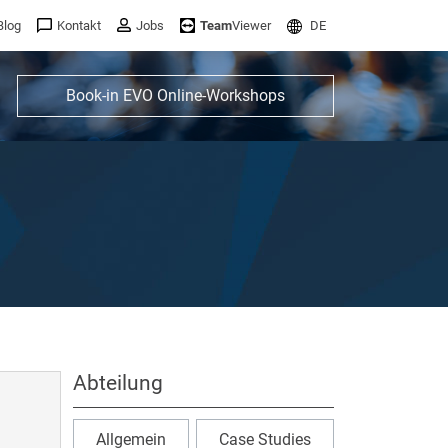
Blog
Kontakt
Jobs
Team
Viewer
DE
Book-in EVO Online-Workshops
Abteilung
Allgemein
Case Studies