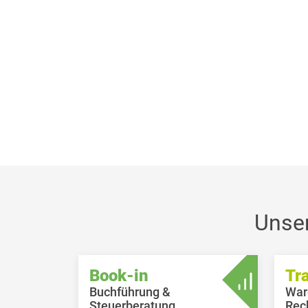
Unse
Book-in
Tr
Buchführung &
War
Steuerberatung
Rec