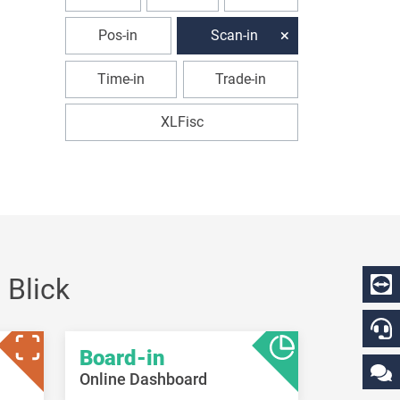
Pos-in
Scan-in
Time-in
Trade-in
XLFisc
 Blick
Board-in
Online Dashboard