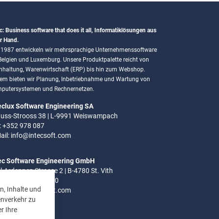
c: Business software that does it all, Informatiklösungen aus
r Hand.
t 1987 entwickeln wir mehrsprachige Unternehmenssoftware
 Belgien und Luxemburg. Unsere Produktpalette reicht von
hhaltung, Warenwirtschaft (ERP) bis hin zum Webshop.
em bieten wir Planung, Inbetriebnahme und Wartung von
putersystemen und Rechnernetzen.
eclux Software Engineering SA
uss-Strooss 38 | L-9991 Weiswampach
.: +352 978 087
ail:
info@intecsoft.com
ec Software Engineering GmbH
el-Ardennen Strasse 2 | B-4780 St. Vith
.: +32 (0)80 280 080
n, Inhalte und
ail:
info@intecsoft.com
enverkehr zu
r Ihre
ozeiten: