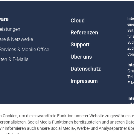
are
Inte
Cloud
eine
leistungen
Sei
Referenzen
für
re & Netzwerke
Buc
Support
Zud
Services & Mobile Office
Com
Über uns
ten & E-Mails
Int
Datenschutz
Gru
Tel
Impressum
E-M
Int
Eif
Tel
 Cookies, um die einwandfreie Funktion unserer Website zu gewährleiste
E-M
rsonalisieren, Social Media-Funktionen bereitzustellen und unseren Dat
Wir informieren auch unsere Social Media-, Werbe- und Analysepartner übe
Bür