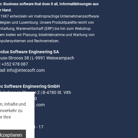
c: Business software that does it all, Informatiklösungen aus
r Hand.
t 1987 entwickeln wir mehrsprachige Unternehmenssoftware
 Belgien und Luxemburg. Unsere Produktpalette reicht von
hhaltung, Warenwirtschaft (ERP) bis hin zum Webshop.
em bieten wir Planung, Inbetriebnahme und Wartung von
putersystemen und Rechnernetzen.
eclux Software Engineering SA
uss-Strooss 38 | L-9991 Weiswampach
.: +352 978 087
ail:
info@intecsoft.com
ec Software Engineering GmbH
el-Ardennen Strasse 2 | B-4780 St. Vith
.: +32 (0)80 280 080
n, Inhalte und
ail:
info@intecsoft.com
enverkehr zu
r Ihre
ozeiten:
- Do: 8 - 12 Uhr | 14 - 17
akzeptieren