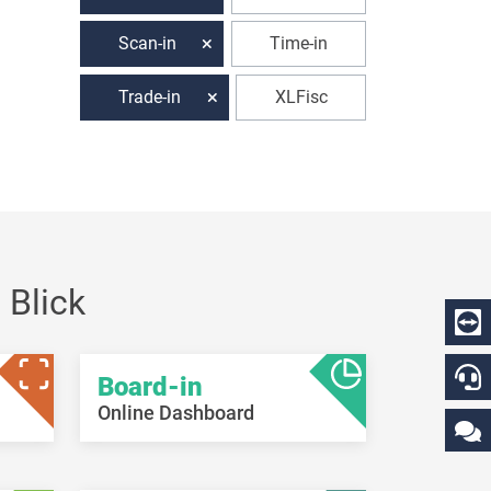
Scan-in
Time-in
Trade-in
XLFisc
 Blick
Board-in
Online Dashboard