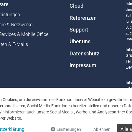
are
Inte
Cloud
eine
leistungen
Sei
Referenzen
für
re & Netzwerke
Buc
Support
Zud
Services & Mobile Office
Com
Über uns
ten & E-Mails
Int
Datenschutz
Gru
Tel
Impressum
E-M
Int
Eif
Tel
 Cookies, um die einwandfreie Funktion unserer Website zu gewährleiste
E-M
rsonalisieren, Social Media-Funktionen bereitzustellen und unseren Dat
Wir informieren auch unsere Social Media-, Werbe- und Analysepartner übe
Bür
rer Website.
Mo 
Uhr
tzerklärung
Alle 
Einstellungen
Ablehnen