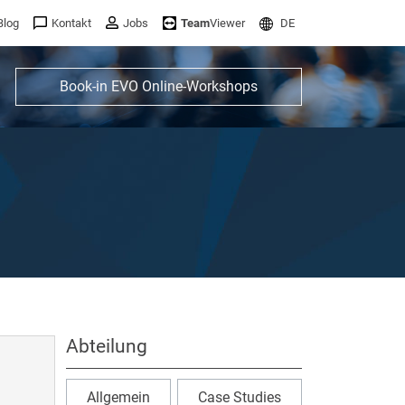
Blog
Kontakt
Jobs
Team
Viewer
DE
Book-in EVO Online-Workshops
Abteilung
Allgemein
Case Studies