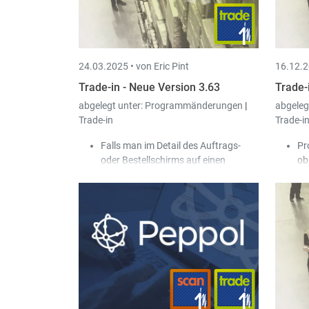
Barcodes zu erfassen, hinzugefügt.
di
Bei den Etiketten-Ausdrucken kann
so
auf die neuen Felder gefiltert werden.
au
24.03.2025 •
von Eric Pint
16.12.2
Trade-in - Neue Version 3.63
Trade-
abgelegt unter:
Programmänderungen
|
abgeleg
Trade-in
Trade-i
Falls man im Detail des Auftrags-
Pr
oder Bestellschirms auf einen
ob
kombinierten Hauptartikel steht,
el
werden mittels "Artikel hinzufügen"-
Da
Knopf die ausgewählten Artikel als
er
kombinierte Unterartikel
sol
hinzugefügt. Das ermöglicht es die
In
Zusammensetzung eines
kö
kombinierten Artikels im Auftrag
ei
noch flexibler zu verändern.
er
Be
Be