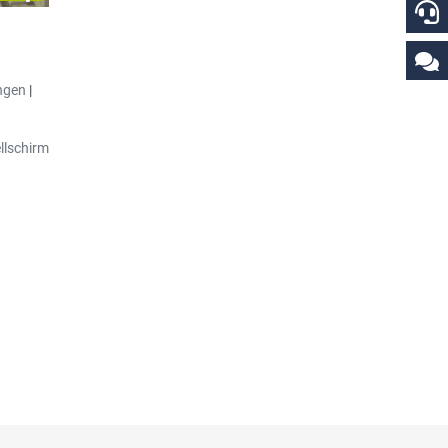
ngen
|
llschirm
ttern
aten von
. Diese
unden-
.