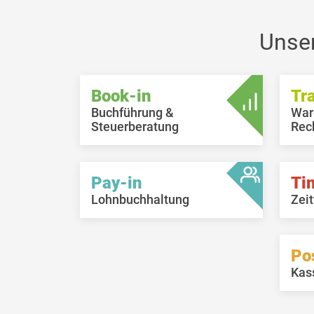
Unse
Book-in
Tr
Buchführung &
War
Steuerberatung
Rec
Pay-in
Ti
Lohnbuchhaltung
Zeit
Po
Kas