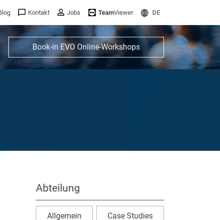
Blog
Kontakt
Jobs
Team
Viewer
DE
Book-in EVO Online-Workshops
Abteilung
Allgemein
Case Studies