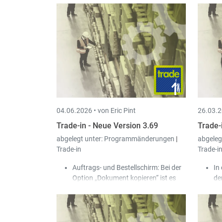
04.06.2026 •
von Eric Pint
26.03.2
Trade-in - Neue Version 3.69
Trade-
abgelegt unter:
Programmänderungen
|
abgeleg
Trade-in
Trade-i
Auftrags- und Bestellschirm: Bei der
In
Option „Dokument kopieren“ ist es
de
nun möglich, das ausgewählte
Op
Dokument gleichzeitig für mehrere
Kunden/Lieferanten zu kopieren, die
vom Benutzer über eine Auswahl