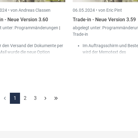
definiert werden.
024 •
von Andreas Classen
06.05.2024 •
von Eric Pint
in - Neue Version 3.60
Trade-in - Neue Version 3.59
t unter:
Programmänderungen
|
abgelegt unter:
Programmänderu
n
Trade-in
r den Versand der Dokumente per
Im Auftragsschirm und Beste
Mail wurde die neue Option
wird der Memotext des
ertreter" zur Ermittlung der E-
Kunden/Lieferanten beim Blä
iladresse hinzugefügt.
nur noch angezeigt falls der
r den Versand der Dokumente per
Kunde/Lieferant wechselt.
Mail wurde die neue Option
Für die Eingabe der Stammd
ontaktperson - Lieferadresse -
Artikel können jetzt flexibel
nde/Lieferant" zur Ermittlung der
Pflichtfelder definiert werden
Mailadresse hinzugefügt.
Logik existierte bereits für K
1
2
3
 Artikelstamm können im neuen
und Lieferantenstammdaten
eb Shop"-Reiter spezifische
gaben für unseren Web-Shop
macht werden.