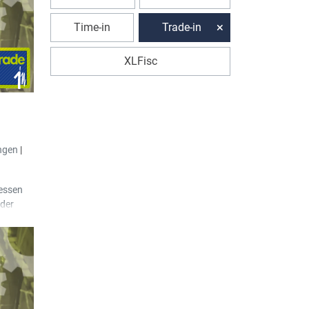
llgemein
ckziele
Time-in
Trade-in
unden
Peppol-
XLFisc
tisch
ngen
|
ressen
lder
nten
eranten
ber den