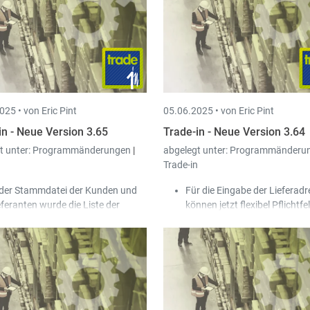
bestehenden Peppol-Kunden
In den Parametern (Reiter "A
korrigieren.
- Peppol") können die Ausdru
definiert werden, die beim K
hinterlegt werden, wenn die 
ID durch das System automa
ermittelt wurde.
025 •
von Eric Pint
05.06.2025 •
von Eric Pint
in - Neue Version 3.65
Trade-in - Neue Version 3.64
t unter:
Programmänderungen
|
abgelegt unter:
Programmänderu
n
Trade-in
 der Stammdatei der Kunden und
Für die Eingabe der Lieferad
eferanten wurde die Liste der
können jetzt flexibel Pflichtfe
St.-Code gefiltert, sodass nur
definiert werden.
ch gültige Code auswählbar sind.
Für die Eingabe von Dokume
r Peppolversand unterstützt jetzt
kann man die Definition der
ch Rechnungen mit Skonto nach
Pflichtfelder jetzt auch vom
lgischem System.
gewählten Kunden oder Lief
 der Erfassungsmaske der Kunden-
abhängig machen.
d Lieferantendokumente wurde
Im Auftragsschirm können ü