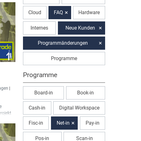
Cloud
FAQ
Hardware
Internes
Neue Kunden
Programmänderungen
Programme
Programme
ngen
|
Board-in
Book-in
e
Cash-in
Digital Workspace
rojekt
Fisc-in
Net-in
Pay-in
andbuch
Pos-in
Scan-in
ügt.