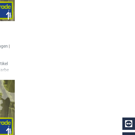
terhalb
olgenden
ekaufte
lt
ntdetail
ngen
|
tikel
Farbe
tigt
er
aildaten
im
 wieder
te
lder