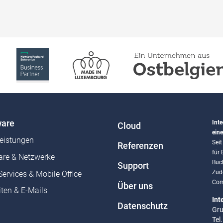
are
Inte
Cloud
eine
leistungen
Sei
Referenzen
für
re & Netzwerke
Buc
Support
Zud
Services & Mobile Office
Com
Über uns
ten & E-Mails
Int
Datenschutz
Gru
Tel