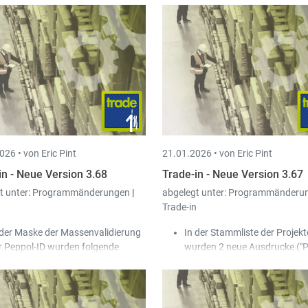
026 •
von Eric Pint
21.01.2026 •
von Eric Pint
in - Neue Version 3.68
Trade-in - Neue Version 3.67
t unter:
Programmänderungen
|
abgelegt unter:
Programmänderu
n
Trade-in
 der Maske der Massenvalidierung
In der Stammliste der Projekt
r Peppol-ID wurden folgende
wurden 2 neue Ausdrucke ("P
tionen hinzugefügt:
einfach" / "Projekt detailliert")
Nur Kunden mit fehlerhafter
hinzugefügt.
Peppol-ID anzeigen.
In Menü "Hilfe" wurde ein H
Einstellungen bei bereits
zum Thema 'Peppol' hinzugef