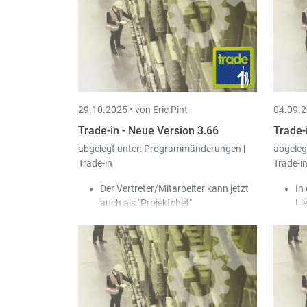
gefiltert werden können.
29.10.2025 •
von Eric Pint
04.09.2
Trade-in - Neue Version 3.66
Trade-
abgelegt unter:
Programmänderungen
|
abgeleg
Trade-in
Trade-i
Der Vertreter/Mitarbeiter kann jetzt
In
auch als "Projektchef"
Li
gekennzeichnet werden und somit im
Mw
entsprechenden Feld bei den
no
Projekten ausgewählt werden.
De
In der Stammdatei vom Artikel wurde
au
in der Tabelle der Barcodes ein neues
be
Feld "Priorität" sowie eine neue
In
Tabelle, um die Lieferanten des
un