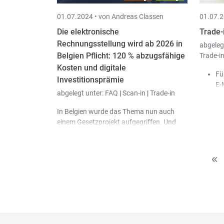
01.07.2024 •
von Andreas Classen
01.07.2
Die elektronische
Trade-
Rechnungsstellung wird ab 2026 in
abgeleg
Belgien Pflicht: 120 % abzugsfähige
Trade-i
Kosten und digitale
Fü
Investitionsprämie
E-
abgelegt unter:
FAQ
|
Scan-in
|
Trade-in
"V
Ma
In Belgien wurde das Thema nun auch
Fü
einem Gesetzprojekt aufgegriffen. Und
E-
zwar sieht der Gesetzgeber vor, die
"K
elektronische Rechnungsstellung ab
Ku
11/2023 für alle öffentlichen
E-
Ausschreibungen verpflichtend zu
Im
machen.
"W
An
ge