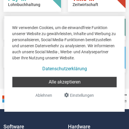
Lohnbuchhaltung
Zeitwirtschaft
Fisc-in
Account-in
Wir verwenden Cookies, um die einwandfreie Funktion
Steuererklärungen
Jahresabschlüsse
unserer Website zu gewährleisten, Inhalte und Werbung zu
personalisieren, Social Media-Funktionen bereitzustellen
und unseren Datenverkehr zu analysieren. Wir informieren
auch unsere Social Media-, Werbe- und Analysepartner
Pos-in
Net-in
über Ihre Nutzung unserer Website.
Kassensystem
Webshops &
Weblösungen
Datenschutzerklärung
Alle akzeptieren
Ablehnen
Einstellungen
Software
Hardware