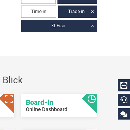
Time-in
Trade-in
XLFisc
 Blick
Board-in
Online Dashboard