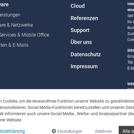
are
Inte
Cloud
eine
leistungen
Sei
Referenzen
für
re & Netzwerke
Buc
Support
Zud
Services & Mobile Office
Com
Über uns
ten & E-Mails
Int
Datenschutz
Gru
Tel
Impressum
E-M
Int
Eif
Tel
 Cookies, um die einwandfreie Funktion unserer Website zu gewährleiste
E-M
rsonalisieren, Social Media-Funktionen bereitzustellen und unseren Dat
Wir informieren auch unsere Social Media-, Werbe- und Analysepartner übe
Bür
rer Website.
Mo 
Uhr
tzerklärung
Alle 
Einstellungen
Ablehnen