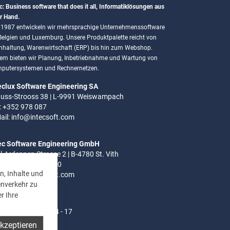
c: Business software that does it all, Informatiklösungen aus
r Hand.
t 1987 entwickeln wir mehrsprachige Unternehmenssoftware
 Belgien und Luxemburg. Unsere Produktpalette reicht von
hhaltung, Warenwirtschaft (ERP) bis hin zum Webshop.
em bieten wir Planung, Inbetriebnahme und Wartung von
putersystemen und Rechnernetzen.
eclux Software Engineering SA
uss-Strooss 38 | L-9991 Weiswampach
.: +352 978 087
ail:
info@intecsoft.com
ec Software Engineering GmbH
el-Ardennen Strasse 2 | B-4780 St. Vith
.: +32 (0)80 280 080
n, Inhalte und
ail:
info@intecsoft.com
enverkehr zu
r Ihre
ozeiten:
- Do: 8 - 12 Uhr | 14 - 17
akzeptieren