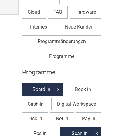
Cloud
FAQ
Hardware
Internes
Neue Kunden
Programmänderungen
Programme
Programme
Board-in
Book-in
Cash-in
Digital Workspace
Fisc-in
Net-in
Pay-in
Pos-in
Scan-in