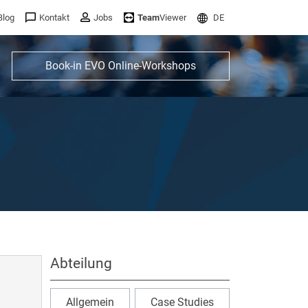
Blog
Kontakt
Jobs
Team
Viewer
DE
Book-in EVO Online-Workshops
Abteilung
Allgemein
Case Studies