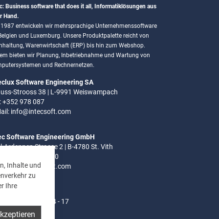
c: Business software that does it all, Informatiklösungen aus
r Hand.
t 1987 entwickeln wir mehrsprachige Unternehmenssoftware
 Belgien und Luxemburg. Unsere Produktpalette reicht von
hhaltung, Warenwirtschaft (ERP) bis hin zum Webshop.
em bieten wir Planung, Inbetriebnahme und Wartung von
putersystemen und Rechnernetzen.
eclux Software Engineering SA
uss-Strooss 38 | L-9991 Weiswampach
.: +352 978 087
ail:
info@intecsoft.com
ec Software Engineering GmbH
el-Ardennen Strasse 2 | B-4780 St. Vith
.: +32 (0)80 280 080
n, Inhalte und
ail:
info@intecsoft.com
enverkehr zu
r Ihre
ozeiten:
- Do: 8 - 12 Uhr | 14 - 17
akzeptieren