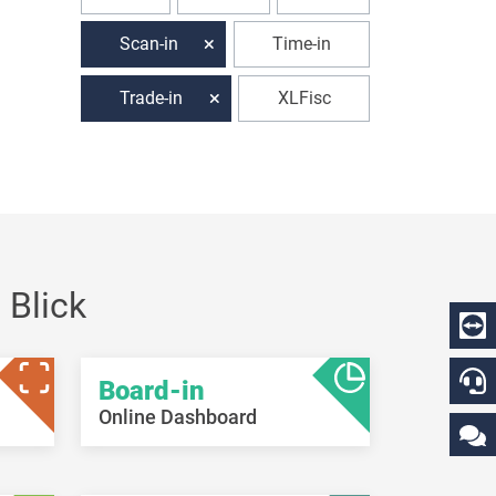
Scan-in
Time-in
Trade-in
XLFisc
 Blick
Board-in
Online Dashboard