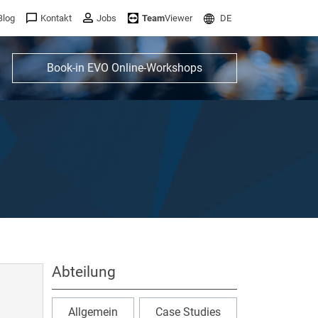
Blog
Kontakt
Jobs
Team
Viewer
DE
Book-in EVO Online-Workshops
Abteilung
Allgemein
Case Studies