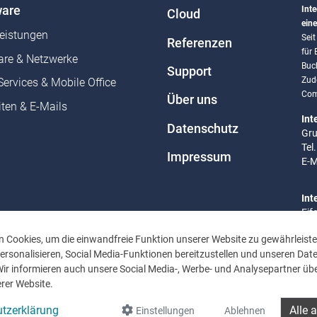
are
Inte
Cloud
eine
leistungen
Sei
Referenzen
für
re & Netzwerke
Buc
Support
Zud
Services & Mobile Office
Com
Über uns
ten & E-Mails
Int
Datenschutz
Gru
Tel
Impressum
E-M
Int
Eif
Tel
 Cookies, um die einwandfreie Funktion unserer Website zu gewährleiste
E-M
rsonalisieren, Social Media-Funktionen bereitzustellen und unseren Dat
Wir informieren auch unsere Social Media-, Werbe- und Analysepartner übe
Bür
rer Website.
Mo 
Uhr
tzerklärung
Alle 
Einstellungen
Ablehnen