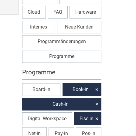
Cloud
FAQ
Hardware
Internes
Neue Kunden
Programmänderungen
Programme
Programme
Board-in
Book-in
Cash-in
Digital Workspace
Fisc-in
Net-in
Pay-in
Pos-in