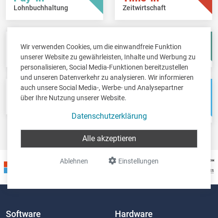
Lohnbuchhaltung
Zeitwirtschaft
Fisc-in
Account-in
Wir verwenden Cookies, um die einwandfreie Funktion
Steuererklärungen
Jahresabschlüsse
unserer Website zu gewährleisten, Inhalte und Werbung zu
personalisieren, Social Media-Funktionen bereitzustellen
und unseren Datenverkehr zu analysieren. Wir informieren
auch unsere Social Media-, Werbe- und Analysepartner
Pos-in
Net-in
über Ihre Nutzung unserer Website.
Kassensystem
Webshops &
Weblösungen
Datenschutzerklärung
Alle akzeptieren
Ablehnen
Einstellungen
Software
Hardware