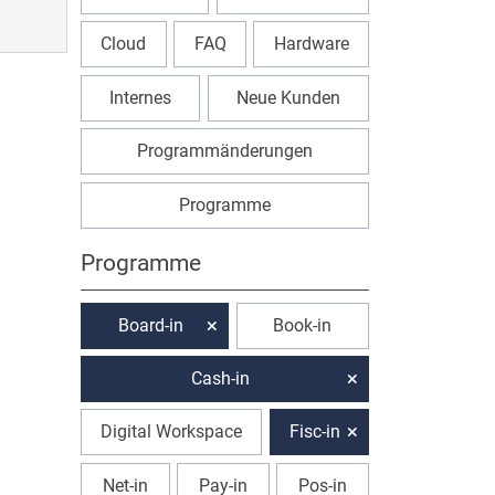
Cloud
FAQ
Hardware
Internes
Neue Kunden
Programmänderungen
Programme
Programme
Board-in
Book-in
Cash-in
Digital Workspace
Fisc-in
Net-in
Pay-in
Pos-in