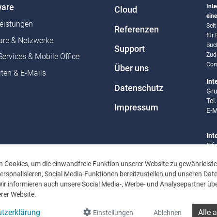
are
Inte
Cloud
eine
leistungen
Sei
Referenzen
für
re & Netzwerke
Buc
Support
Zud
Services & Mobile Office
Com
Über uns
ten & E-Mails
Int
Datenschutz
Gru
Tel
Impressum
E-M
Int
Eif
Tel
 Cookies, um die einwandfreie Funktion unserer Website zu gewährleiste
E-M
rsonalisieren, Social Media-Funktionen bereitzustellen und unseren Dat
Wir informieren auch unsere Social Media-, Werbe- und Analysepartner übe
Bür
rer Website.
Mo 
Uhr
tzerklärung
Alle 
Einstellungen
Ablehnen