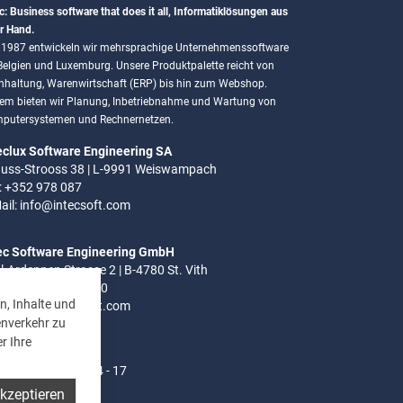
c: Business software that does it all, Informatiklösungen aus
r Hand.
t 1987 entwickeln wir mehrsprachige Unternehmenssoftware
 Belgien und Luxemburg. Unsere Produktpalette reicht von
hhaltung, Warenwirtschaft (ERP) bis hin zum Webshop.
em bieten wir Planung, Inbetriebnahme und Wartung von
putersystemen und Rechnernetzen.
eclux Software Engineering SA
uss-Strooss 38 | L-9991 Weiswampach
.: +352 978 087
ail:
info@intecsoft.com
ec Software Engineering GmbH
el-Ardennen Strasse 2 | B-4780 St. Vith
.: +32 (0)80 280 080
n, Inhalte und
ail:
info@intecsoft.com
enverkehr zu
r Ihre
ozeiten:
- Do: 8 - 12 Uhr | 14 - 17
akzeptieren