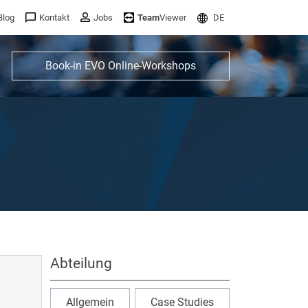
Blog
Kontakt
Jobs
Team
Viewer
DE
Book-in EVO Online-Workshops
Abteilung
Allgemein
Case Studies