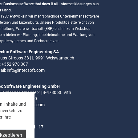
c: Business software that does it all, Informatiklösungen aus
r Hand.
t 1987 entwickeln wir mehrsprachige Unternehmenssoftware
 Belgien und Luxemburg. Unsere Produktpalette reicht von
hhaltung, Warenwirtschaft (ERP) bis hin zum Webshop.
em bieten wir Planung, Inbetriebnahme und Wartung von
putersystemen und Rechnernetzen.
eclux Software Engineering SA
uss-Strooss 38 | L-9991 Weiswampach
.: +352 978 087
ail:
info@intecsoft.com
ec Software Engineering GmbH
el-Ardennen Strasse 2 | B-4780 St. Vith
.: +32 (0)80 280 080
n, Inhalte und
ail:
info@intecsoft.com
enverkehr zu
r Ihre
ozeiten:
- Do: 8 - 12 Uhr | 14 - 17
akzeptieren