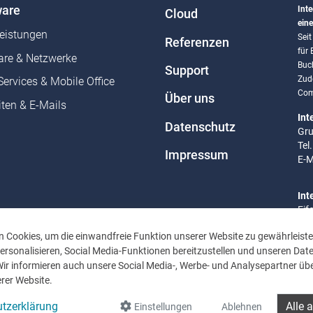
are
Inte
Cloud
eine
leistungen
Sei
Referenzen
für
re & Netzwerke
Buc
Support
Zud
Services & Mobile Office
Com
Über uns
ten & E-Mails
Int
Datenschutz
Gru
Tel
Impressum
E-M
Int
Eif
Tel
 Cookies, um die einwandfreie Funktion unserer Website zu gewährleiste
E-M
rsonalisieren, Social Media-Funktionen bereitzustellen und unseren Dat
Wir informieren auch unsere Social Media-, Werbe- und Analysepartner übe
Bür
rer Website.
Mo 
Uhr
tzerklärung
Alle 
Einstellungen
Ablehnen