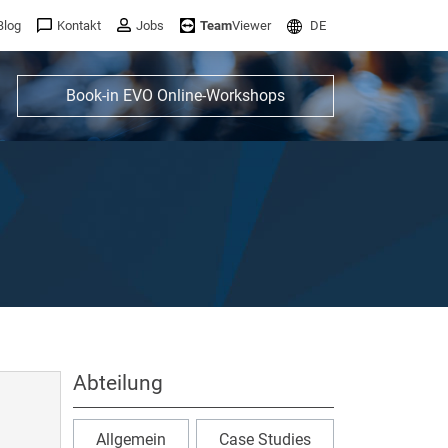
Blog
Kontakt
Jobs
Team
Viewer
DE
Book-in EVO Online-Workshops
Abteilung
Allgemein
Case Studies