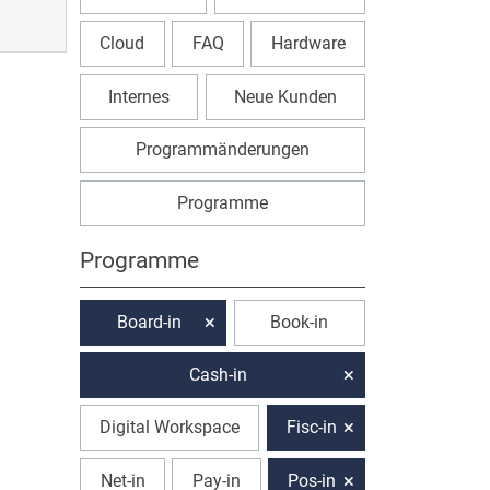
Cloud
FAQ
Hardware
Internes
Neue Kunden
Programmänderungen
Programme
Programme
Board-in
Book-in
Cash-in
Digital Workspace
Fisc-in
Net-in
Pay-in
Pos-in