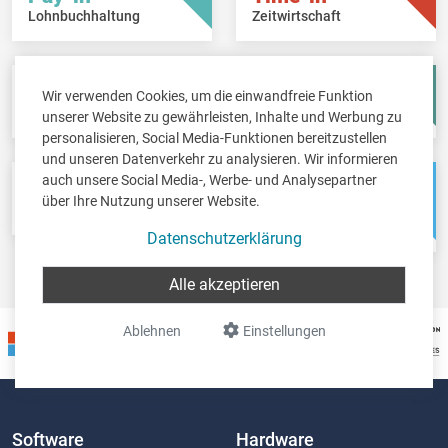
Lohnbuchhaltung
Zeitwirtschaft
Fisc-in
Account-in
Wir verwenden Cookies, um die einwandfreie Funktion
Steuererklärungen
Jahresabschlüsse
unserer Website zu gewährleisten, Inhalte und Werbung zu
personalisieren, Social Media-Funktionen bereitzustellen
und unseren Datenverkehr zu analysieren. Wir informieren
auch unsere Social Media-, Werbe- und Analysepartner
Pos-in
Net-in
über Ihre Nutzung unserer Website.
Kassensystem
Webshops &
Weblösungen
Datenschutzerklärung
Alle akzeptieren
Ablehnen
Einstellungen
Software
Hardware