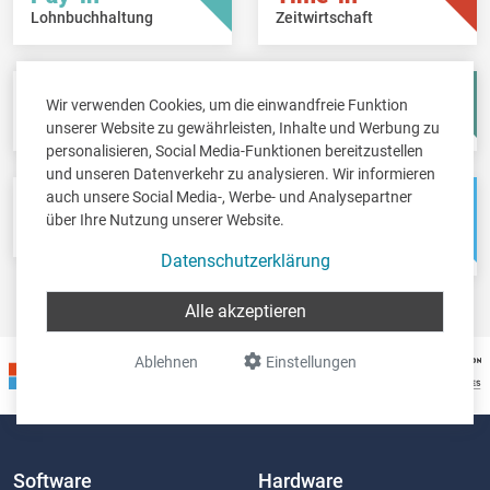
Lohnbuchhaltung
Zeitwirtschaft
Fisc-in
Account-in
Wir verwenden Cookies, um die einwandfreie Funktion
Steuererklärungen
Jahresabschlüsse
unserer Website zu gewährleisten, Inhalte und Werbung zu
personalisieren, Social Media-Funktionen bereitzustellen
und unseren Datenverkehr zu analysieren. Wir informieren
auch unsere Social Media-, Werbe- und Analysepartner
Pos-in
Net-in
über Ihre Nutzung unserer Website.
Kassensystem
Webshops &
Weblösungen
Datenschutzerklärung
Alle akzeptieren
Ablehnen
Einstellungen
Software
Hardware