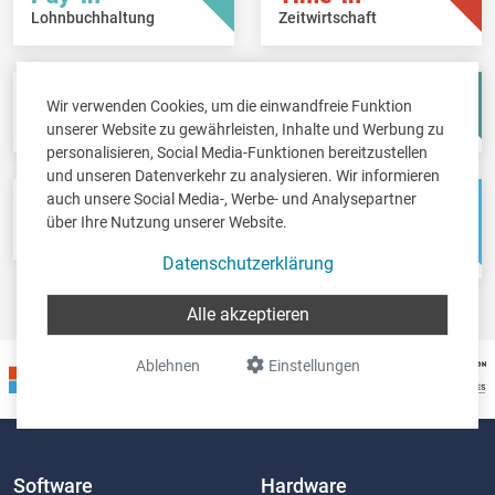
Lohnbuchhaltung
Zeitwirtschaft
Fisc-in
Account-in
Wir verwenden Cookies, um die einwandfreie Funktion
Steuererklärungen
Jahresabschlüsse
unserer Website zu gewährleisten, Inhalte und Werbung zu
personalisieren, Social Media-Funktionen bereitzustellen
und unseren Datenverkehr zu analysieren. Wir informieren
auch unsere Social Media-, Werbe- und Analysepartner
Pos-in
Net-in
über Ihre Nutzung unserer Website.
Kassensystem
Webshops &
Weblösungen
Datenschutzerklärung
Alle akzeptieren
Ablehnen
Einstellungen
Software
Hardware