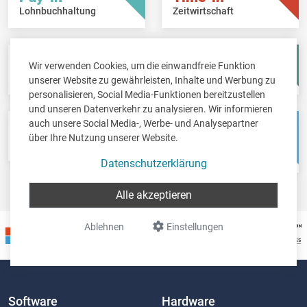
Lohnbuchhaltung
Zeitwirtschaft
Fisc-in
Account-in
Wir verwenden Cookies, um die einwandfreie Funktion
Steuererklärungen
Jahresabschlüsse
unserer Website zu gewährleisten, Inhalte und Werbung zu
personalisieren, Social Media-Funktionen bereitzustellen
und unseren Datenverkehr zu analysieren. Wir informieren
auch unsere Social Media-, Werbe- und Analysepartner
Pos-in
Net-in
über Ihre Nutzung unserer Website.
Kassensystem
Webshops &
Weblösungen
Datenschutzerklärung
Alle akzeptieren
Ablehnen
Einstellungen
Software
Hardware