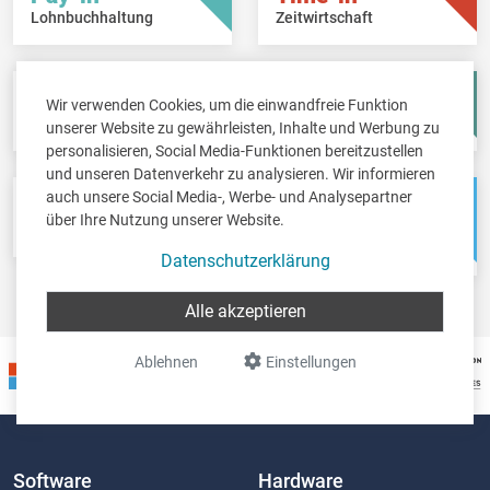
Lohnbuchhaltung
Zeitwirtschaft
Fisc-in
Account-in
Wir verwenden Cookies, um die einwandfreie Funktion
Steuererklärungen
Jahresabschlüsse
unserer Website zu gewährleisten, Inhalte und Werbung zu
personalisieren, Social Media-Funktionen bereitzustellen
und unseren Datenverkehr zu analysieren. Wir informieren
auch unsere Social Media-, Werbe- und Analysepartner
Pos-in
Net-in
über Ihre Nutzung unserer Website.
Kassensystem
Webshops &
Weblösungen
Datenschutzerklärung
Alle akzeptieren
Ablehnen
Einstellungen
Software
Hardware