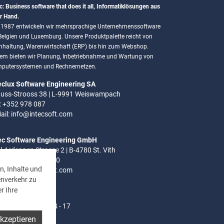
c: Business software that does it all, Informatiklösungen aus
r Hand.
t 1987 entwickeln wir mehrsprachige Unternehmenssoftware
 Belgien und Luxemburg. Unsere Produktpalette reicht von
hhaltung, Warenwirtschaft (ERP) bis hin zum Webshop.
em bieten wir Planung, Inbetriebnahme und Wartung von
putersystemen und Rechnernetzen.
eclux Software Engineering SA
uss-Strooss 38 | L-9991 Weiswampach
.: +352 978 087
ail:
info@intecsoft.com
ec Software Engineering GmbH
el-Ardennen Strasse 2 | B-4780 St. Vith
.: +32 (0)80 280 080
n, Inhalte und
ail:
info@intecsoft.com
enverkehr zu
r Ihre
ozeiten:
- Do: 8 - 12 Uhr | 14 - 17
akzeptieren