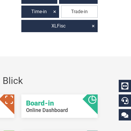
Time-in
Trade-in
XLFisc
 Blick
Board-in
Online Dashboard