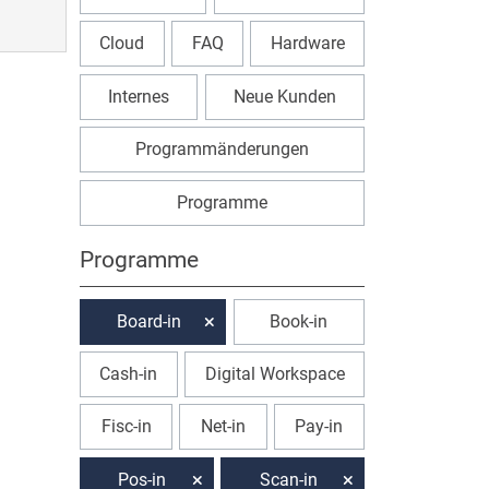
Cloud
FAQ
Hardware
Internes
Neue Kunden
Programmänderungen
Programme
Programme
Board-in
Book-in
Cash-in
Digital Workspace
Fisc-in
Net-in
Pay-in
Pos-in
Scan-in