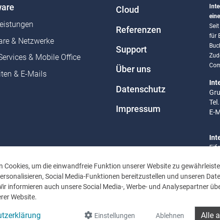
are
Inte
Cloud
eine
leistungen
Sei
Referenzen
für
re & Netzwerke
Buc
Support
Zud
Services & Mobile Office
Com
Über uns
ten & E-Mails
Int
Datenschutz
Gru
Tel
Impressum
E-M
Int
Eif
Tel
 Cookies, um die einwandfreie Funktion unserer Website zu gewährleiste
E-M
rsonalisieren, Social Media-Funktionen bereitzustellen und unseren Dat
Wir informieren auch unsere Social Media-, Werbe- und Analysepartner übe
Bür
rer Website.
Mo 
Uhr
tzerklärung
Alle 
Einstellungen
Ablehnen