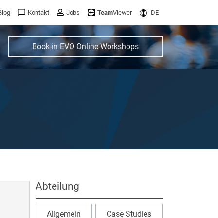
Blog
Kontakt
Jobs
Team
Viewer
DE
Book-in EVO Online-Workshops
Abteilung
Allgemein
Case Studies