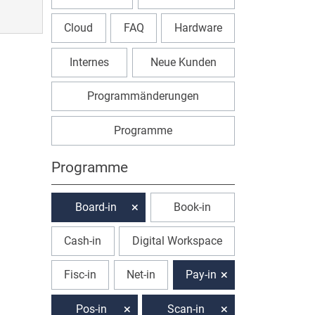
Cloud
FAQ
Hardware
Internes
Neue Kunden
Programmänderungen
Programme
Programme
Board-in
Book-in
Cash-in
Digital Workspace
Fisc-in
Net-in
Pay-in
Pos-in
Scan-in