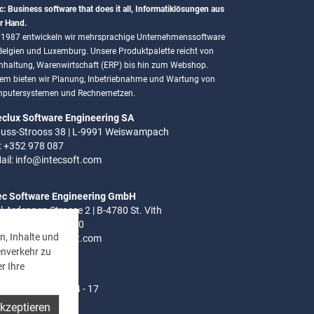
c: Business software that does it all, Informatiklösungen aus
r Hand.
t 1987 entwickeln wir mehrsprachige Unternehmenssoftware
 Belgien und Luxemburg. Unsere Produktpalette reicht von
hhaltung, Warenwirtschaft (ERP) bis hin zum Webshop.
em bieten wir Planung, Inbetriebnahme und Wartung von
putersystemen und Rechnernetzen.
eclux Software Engineering SA
uss-Strooss 38 | L-9991 Weiswampach
.: +352 978 087
ail:
info@intecsoft.com
ec Software Engineering GmbH
el-Ardennen Strasse 2 | B-4780 St. Vith
.: +32 (0)80 280 080
n, Inhalte und
ail:
info@intecsoft.com
enverkehr zu
r Ihre
ozeiten:
- Do: 8 - 12 Uhr | 14 - 17
akzeptieren