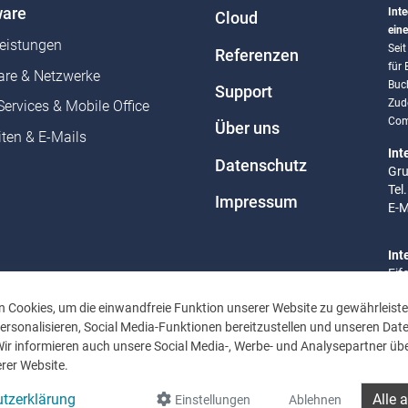
are
Inte
Cloud
eine
leistungen
Sei
Referenzen
für
re & Netzwerke
Buc
Support
Zud
Services & Mobile Office
Com
Über uns
ten & E-Mails
Int
Datenschutz
Gru
Tel
Impressum
E-M
Int
Eif
Tel
 Cookies, um die einwandfreie Funktion unserer Website zu gewährleiste
E-M
rsonalisieren, Social Media-Funktionen bereitzustellen und unseren Dat
Wir informieren auch unsere Social Media-, Werbe- und Analysepartner übe
Bür
rer Website.
Mo 
Uhr
tzerklärung
Alle 
Einstellungen
Ablehnen