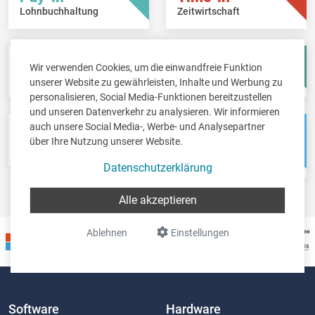
Lohnbuchhaltung
Zeitwirtschaft
Fisc-in
Account-in
Wir verwenden Cookies, um die einwandfreie Funktion
Steuererklärungen
Jahresabschlüsse
unserer Website zu gewährleisten, Inhalte und Werbung zu
personalisieren, Social Media-Funktionen bereitzustellen
und unseren Datenverkehr zu analysieren. Wir informieren
auch unsere Social Media-, Werbe- und Analysepartner
Pos-in
Net-in
über Ihre Nutzung unserer Website.
Kassensystem
Webshops &
Weblösungen
Datenschutzerklärung
Alle akzeptieren
Ablehnen
Einstellungen
Software
Hardware